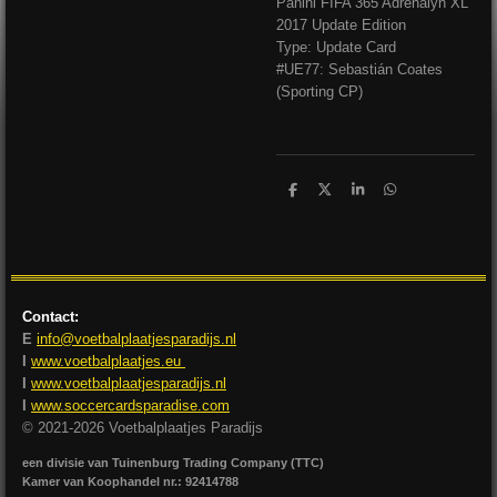
Panini FIFA 365 Adrenalyn XL
2017 Update Edition
Type: Update Card
#UE77: Sebastián Coates
(Sporting CP)
D
D
S
D
e
e
h
e
l
e
a
l
e
l
r
e
n
e
n
Contact:
E
info@voetbalplaatjesparadijs.nl
I
www.voetbalplaatjes.eu
I
www.voetbalplaatjesparadijs.nl
I
www.soccercardsparadise.com
© 2021-2026 Voetbalplaatjes Paradijs
een divisie van Tuinenburg Trading Company (TTC)
Kamer van Koophandel nr.: 92414788