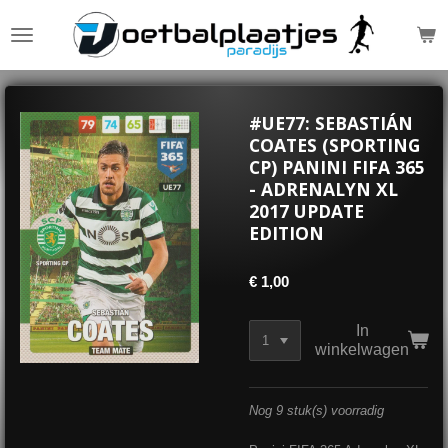
Ga
direct
naar
de
hoofdinhoud
#UE77: SEBASTIÁN
COATES (SPORTING
CP) PANINI FIFA 365
- ADRENALYN XL
2017 UPDATE
EDITION
€ 1,00
In
winkelwagen
Nog 9 stuk(s) voorradig