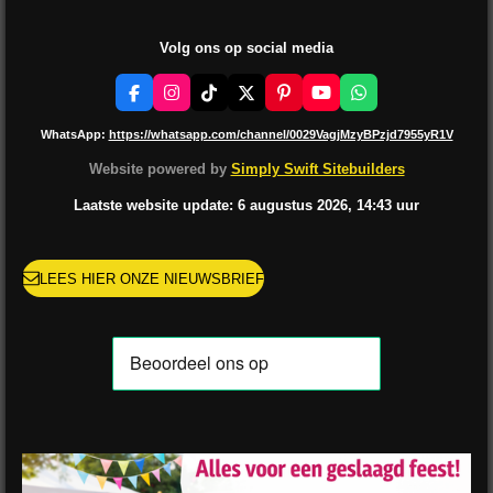
Volg ons op social media
F
I
T
X
P
Y
W
a
n
i
i
o
h
c
s
k
n
u
a
WhatsApp:
https://whatsapp.com/channel/0029VagjMzyBPzjd7955yR1V
e
t
T
t
T
t
b
a
o
e
u
s
Website powered by
Simply Swift Sitebuilders
o
g
k
r
b
A
o
r
e
e
p
Laatste website update: 6 augustus
2026, 14:43
uur
k
a
s
p
m
t
LEES HIER ONZE NIEUWSBRIEF