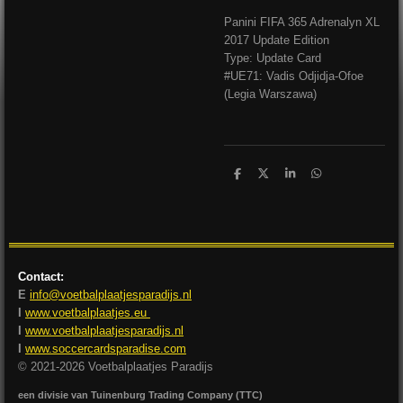
Panini FIFA 365 Adrenalyn XL
2017 Update Edition
Type: Update Card
#UE71: Vadis Odjidja-Ofoe
(Legia Warszawa)
D
D
S
D
e
e
h
e
l
e
a
l
e
l
r
e
n
e
n
Contact:
E
info@voetbalplaatjesparadijs.nl
I
www.voetbalplaatjes.eu
I
www.voetbalplaatjesparadijs.nl
I
www.soccercardsparadise.com
© 2021-2026 Voetbalplaatjes Paradijs
een divisie van Tuinenburg Trading Company (TTC)