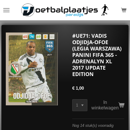
Ga
direct
naar
de
hoofdinhoud
#UE71: VADIS
ODJIDJA-OFOE
(LEGIA WARSZAWA)
PANINI FIFA 365 -
ADRENALYN XL
2017 UPDATE
EDITION
€ 1,00
In
winkelwagen
Nog 14 stuk(s) voorradig