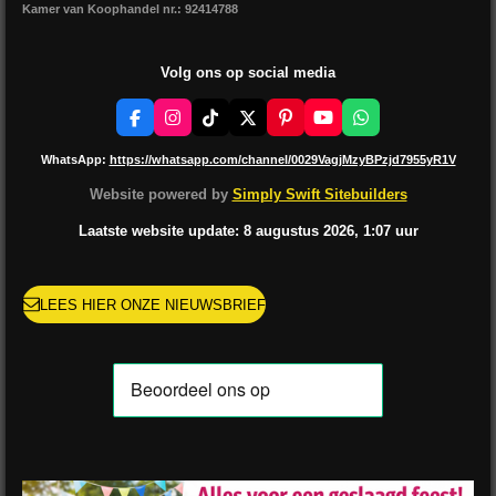
Kamer van Koophandel nr.: 92414788
Volg ons op social media
F
I
T
X
P
Y
W
a
n
i
i
o
h
c
s
k
n
u
a
WhatsApp:
https://whatsapp.com/channel/0029VagjMzyBPzjd7955yR1V
e
t
T
t
T
t
b
a
o
e
u
s
Website powered by
Simply Swift Sitebuilders
o
g
k
r
b
A
o
r
e
e
p
Laatste website update: 8 augustus
2026, 1:07
uur
k
a
s
p
m
t
LEES HIER ONZE NIEUWSBRIEF