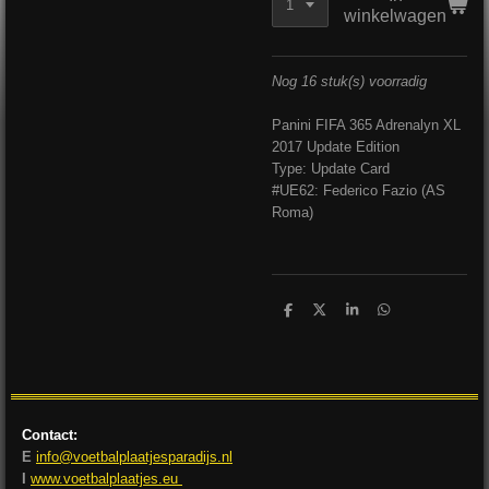
winkelwagen
Nog 16 stuk(s) voorradig
Panini FIFA 365 Adrenalyn XL
2017 Update Edition
Type: Update Card
#UE62: Federico Fazio (AS
Roma)
D
D
S
D
e
e
h
e
l
e
a
l
e
l
r
e
n
e
n
Contact:
E
info@voetbalplaatjesparadijs.nl
I
www.voetbalplaatjes.eu