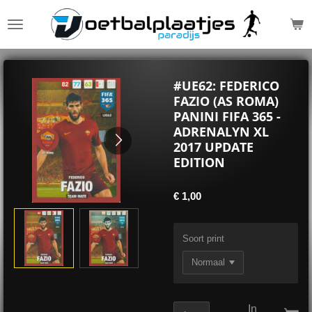
Ga
direct
naar
de
hoofdinhoud
#UE62: FEDERICO
FAZIO (AS ROMA)
PANINI FIFA 365 -
ADRENALYN XL
2017 UPDATE
EDITION
€ 1,00
Soort print
In