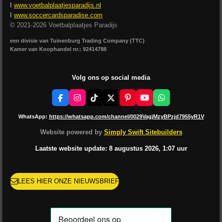
I
www.voetbalplaatjesparadijs.nl
I
www.soccercardsparadise.com
© 2021-2026 Voetbalplaatjes Paradijs
een divisie van Tuinenburg Trading Company (TTC)
Kamer van Koophandel nr.: 92414788
Volg ons op social media
F
I
T
X
P
Y
W
a
n
i
i
o
h
c
s
k
n
u
a
WhatsApp:
https://whatsapp.com/channel/0029VagjMzyBPzjd7955yR1V
e
t
T
t
T
t
b
a
o
e
u
s
Website powered by
Simply Swift Sitebuilders
o
g
k
r
b
A
o
r
e
e
p
Laatste website update: 8 augustus
2026, 1:07
uur
k
a
s
p
m
t
LEES HIER ONZE NIEUWSBRIEF