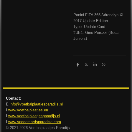
Panini FIFA 365 Adrenalyn XL
2017 Update Edition
Type: Update Card
#UE1: Gino Peruzzi (Boca
Juniors)
D
D
S
D
e
e
h
e
l
e
a
l
e
l
r
e
n
e
n
Contact:
E
info@voetbalplaatjesparadijs.nl
I
www.voetbalplaatjes.eu
I
www.voetbalplaatjesparadijs.nl
I
www.soccercardsparadise.com
© 2021-2026 Voetbalplaatjes Paradijs