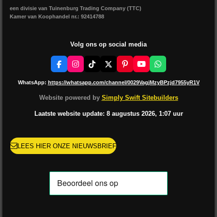
een divisie van Tuinenburg Trading Company (TTC)
Kamer van Koophandel nr.: 92414788
Volg ons op social media
F
I
T
X
P
Y
W
a
n
i
i
o
h
c
s
k
n
u
a
WhatsApp:
https://whatsapp.com/channel/0029VagjMzyBPzjd7955yR1V
e
t
T
t
T
t
b
a
o
e
u
s
Website powered by
Simply Swift Sitebuilders
o
g
k
r
b
A
o
r
e
e
p
Laatste website update: 8 augustus
2026, 1:07
uur
k
a
s
p
m
t
LEES HIER ONZE NIEUWSBRIEF