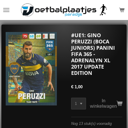
Ga
direct
naar
de
hoofdinhoud
#UE1: GINO
PERUZZI (BOCA
JUNIORS) PANINI
FIFA 365 -
ADRENALYN XL
2017 UPDATE
EDITION
€ 1,00
In
winkelwagen
Nog 13 stuk(s) voorradig