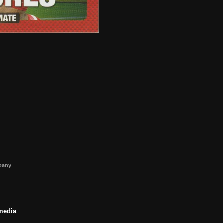
s
mpany
 media