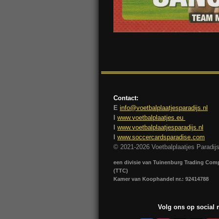
Contact:
E
info@voetbalplaatjesparadijs.nl
I
www.voetbalplaatjes.eu
I
www.voetbalplaatjesparadijs.nl
I
www.soccercardsparadise.com
© 2021-2026 Voetbalplaatjes Paradij
een divisie van Tuinenburg Trading Co
(TTC)
Kamer van Koophandel nr.: 92414788
Volg ons op social