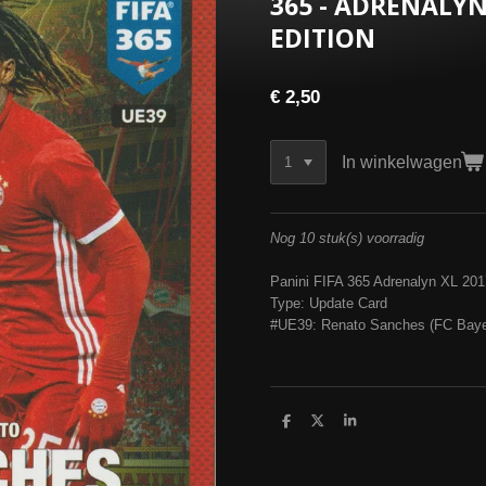
365 - ADRENALYN
EDITION
€ 2,50
In winkelwagen
Nog 10 stuk(s) voorradig
Panini FIFA 365 Adrenalyn XL 201
Type: Update Card
#UE39: Renato Sanches (FC Bay
D
D
S
e
e
h
l
e
a
e
l
r
n
e