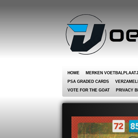
Ga
direct
naar
de
hoofdinhoud
HOME
MERKEN VOETBALPLAAT
PSA GRADED CARDS
VERZAMEL
VOTE FOR THE GOAT
PRIVACY B