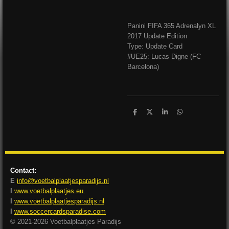
Panini FIFA 365 Adrenalyn XL
2017 Update Edition
Type: Update Card
#UE25: Lucas Digne (FC
Barcelona)
D
D
S
D
e
e
h
e
l
e
a
l
e
l
r
e
n
e
n
Contact:
E
info@voetbalplaatjesparadijs.nl
I
www.voetbalplaatjes.eu
I
www.voetbalplaatjesparadijs.nl
I
www.soccercardsparadise.com
© 2021-2026 Voetbalplaatjes Paradijs