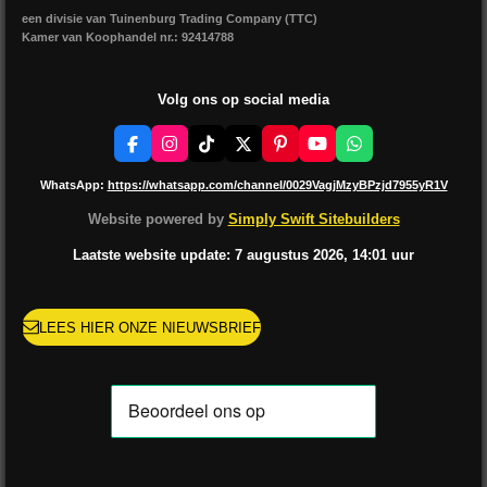
een divisie van Tuinenburg Trading Company (TTC)
Kamer van Koophandel nr.: 92414788
Volg ons op social media
F
I
T
X
P
Y
W
a
n
i
i
o
h
c
s
k
n
u
a
WhatsApp:
https://whatsapp.com/channel/0029VagjMzyBPzjd7955yR1V
e
t
T
t
T
t
b
a
o
e
u
s
Website powered by
Simply Swift Sitebuilders
o
g
k
r
b
A
o
r
e
e
p
Laatste website update: 7 augustus
2026, 14:01
uur
k
a
s
p
m
t
LEES HIER ONZE NIEUWSBRIEF