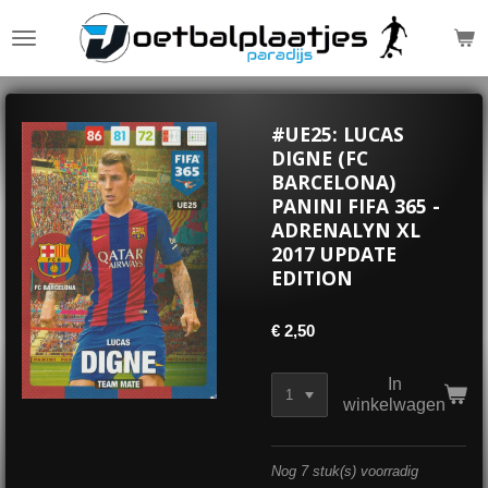
Ga
direct
naar
de
hoofdinhoud
#UE25: LUCAS
DIGNE (FC
BARCELONA)
PANINI FIFA 365 -
ADRENALYN XL
2017 UPDATE
EDITION
€ 2,50
In
winkelwagen
Nog 7 stuk(s) voorradig