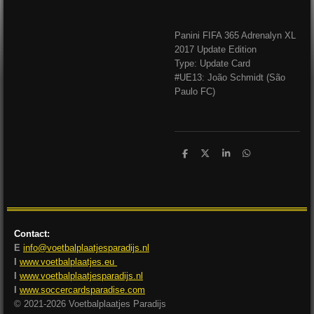
Panini FIFA 365 Adrenalyn XL
2017 Update Edition
Type: Update Card
#UE13: João Schmidt (São
Paulo FC)
D
D
S
D
e
e
h
e
l
e
a
l
e
l
r
e
n
e
n
Contact:
E
info@voetbalplaatjesparadijs.nl
I
www.voetbalplaatjes.eu
I
www.voetbalplaatjesparadijs.nl
I
www.soccercardsparadise.com
© 2021-2026 Voetbalplaatjes Paradijs