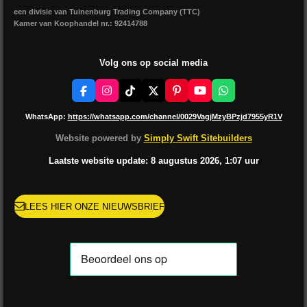
een divisie van Tuinenburg Trading Company (TTC)
Kamer van Koophandel nr.: 92414788
Volg ons op social media
F
I
T
X
P
Y
W
a
n
i
i
o
h
c
s
k
n
u
a
WhatsApp:
https://whatsapp.com/channel/0029VagjMzyBPzjd7955yR1V
e
t
T
t
T
t
b
a
o
e
u
s
Website powered by
Simply Swift Sitebuilders
o
g
k
r
b
A
o
r
e
e
p
Laatste website update: 8 augustus
2026, 1:07
uur
k
a
s
p
m
t
LEES HIER ONZE NIEUWSBRIEF