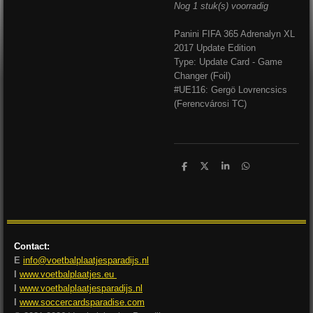
Nog 1 stuk(s) voorradig
Panini FIFA 365 Adrenalyn XL
2017 Update Edition
Type: Update Card - Game
Changer (Foil)
#UE116: Gergö Lovrencsics
(Ferencvárosi TC)
D
D
S
D
e
e
h
e
l
e
a
l
e
l
r
e
n
e
n
Contact:
E
info@voetbalplaatjesparadijs.nl
I
www.voetbalplaatjes.eu
I
www.voetbalplaatjesparadijs.nl
I
www.soccercardsparadise.com