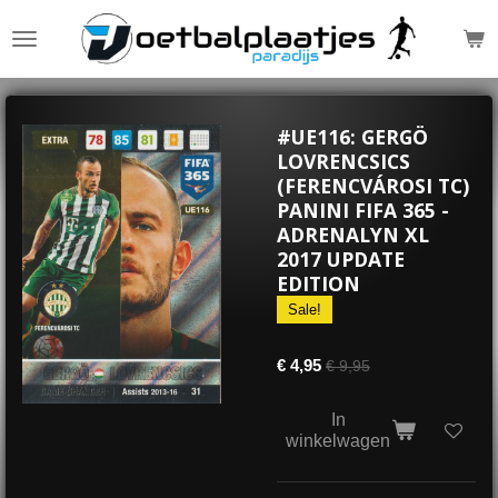
Ga
direct
naar
de
hoofdinhoud
#UE116: GERGÖ
LOVRENCSICS
(FERENCVÁROSI TC)
PANINI FIFA 365 -
ADRENALYN XL
2017 UPDATE
EDITION
Sale!
€ 4,95
€ 9,95
In
winkelwagen