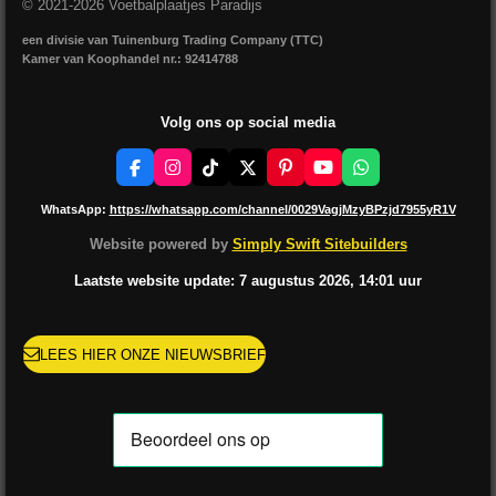
© 2021-2026 Voetbalplaatjes Paradijs
een divisie van Tuinenburg Trading Company (TTC)
Kamer van Koophandel nr.: 92414788
Volg ons op social media
F
I
T
X
P
Y
W
a
n
i
i
o
h
c
s
k
n
u
a
WhatsApp:
https://whatsapp.com/channel/0029VagjMzyBPzjd7955yR1V
e
t
T
t
T
t
b
a
o
e
u
s
Website powered by
Simply Swift Sitebuilders
o
g
k
r
b
A
o
r
e
e
p
Laatste website update: 7 augustus
2026, 14:01
uur
k
a
s
p
m
t
LEES HIER ONZE NIEUWSBRIEF