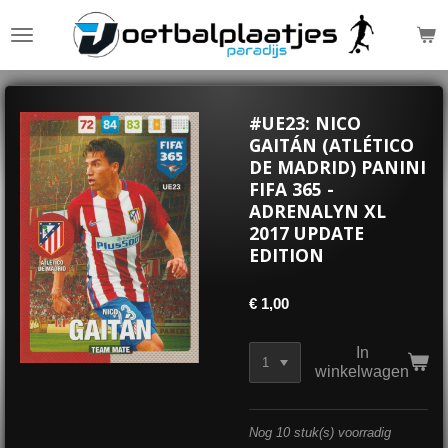
Ga
direct
naar
de
hoofdinhoud
#UE23: NICO
GAITÁN (ATLÉTICO
DE MADRID) PANINI
FIFA 365 -
ADRENALYN XL
2017 UPDATE
EDITION
€ 1,00
In
winkelwagen
Nog 10 stuk(s) voorradig