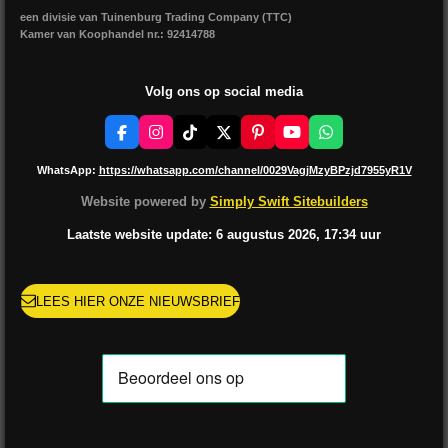
een divisie van Tuinenburg Trading Company (TTC)
Kamer van Koophandel nr.: 92414788
Volg ons op social media
F
I
T
X
P
Y
W
a
n
i
i
o
h
c
s
k
n
u
a
WhatsApp:
https://whatsapp.com/channel/0029VagjMzyBPzjd7955yR1V
e
t
T
t
T
t
b
a
o
e
u
s
Website powered by
Simply Swift Sitebuilders
o
g
k
r
b
A
o
r
e
e
p
Laatste website update: 6 augustus
2026, 17:34
uur
k
a
s
p
m
t
LEES HIER ONZE NIEUWSBRIEF