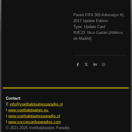
Panini FIFA 365 Adrenalyn XL
2017 Update Edition
Type: Update Card
#UE23: Nico Gaitán (Atlético
de Madrid)
D
D
S
D
e
e
h
e
l
e
a
l
e
l
r
e
n
e
n
Contact:
E
info@voetbalplaatjesparadijs.nl
I
www.voetbalplaatjes.eu
I
www.voetbalplaatjesparadijs.nl
I
www.soccercardsparadise.com
© 2021-2026 Voetbalplaatjes Paradijs