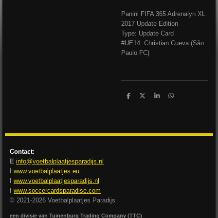
Panini FIFA 365 Adrenalyn XL
2017 Update Edition
Type: Update Card
#UE14: Christian Cueva (São
Paulo FC)
D
D
S
D
e
e
h
e
l
e
a
l
e
l
r
e
n
e
n
Contact:
E
info@voetbalplaatjesparadijs.nl
I
www.voetbalplaatjes.eu
I
www.voetbalplaatjesparadijs.nl
I
www.soccercardsparadise.com
© 2021-2026 Voetbalplaatjes Paradijs
een divisie van Tuinenburg Trading Company (TTC)