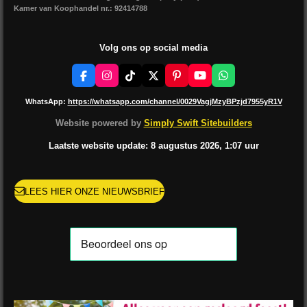
Kamer van Koophandel nr.: 92414788
Volg ons op social media
F
I
T
X
P
Y
W
a
n
i
i
o
h
c
s
k
n
u
a
WhatsApp:
https://whatsapp.com/channel/0029VagjMzyBPzjd7955yR1V
e
t
T
t
T
t
b
a
o
e
u
s
Website powered by
Simply Swift Sitebuilders
o
g
k
r
b
A
o
r
e
e
p
Laatste website update: 8 augustus
2026, 1:07
uur
k
a
s
p
m
t
LEES HIER ONZE NIEUWSBRIEF