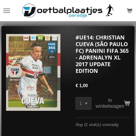
Ga
direct
naar
de
hoofdinhoud
#UE14: CHRISTIAN
CUEVA (SÃO PAULO
FC) PANINI FIFA 365
- ADRENALYN XL
2017 UPDATE
EDITION
€ 1,00
In
winkelwagen
Nog 11 stuk(s) voorradig