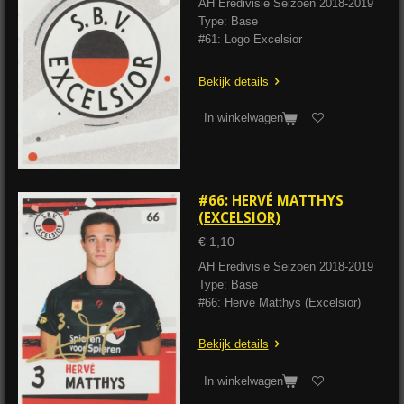
AH Eredivisie Seizoen 2018-2019
Type: Base
#61: Logo Excelsior
Bekijk details
In winkelwagen
#66: HERVÉ MATTHYS
(EXCELSIOR)
€ 1,10
AH Eredivisie Seizoen 2018-2019
Type: Base
#66: Hervé Matthys (Excelsior)
Bekijk details
In winkelwagen