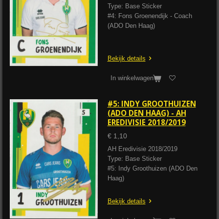
Type: Base Sticker
#4: Fons Groenendijk - Coach
(ADO Den Haag)
Bekijk details
In winkelwagen
#5: INDY GROOTHUIZEN
(ADO DEN HAAG) - AH
EREDIVISIE 2018/2019
€ 1,10
AH Eredivisie 2018/2019
Type: Base Sticker
#5: Indy Groothuizen (ADO Den
Haag)
Bekijk details