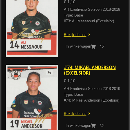
€ 1,10
AH Eredivisie Seizoen 2018-2019
Type: Base
#73: Ali Messaoud (Excelsior)
Bekijk details
In winkelwagen
#74: MIKAEL ANDERSON
(EXCELSIOR)
€ 1,10
AH Eredivisie Seizoen 2018-2019
Type: Base
#74: Mikael Anderson (Excelsior)
Bekijk details
In winkelwagen