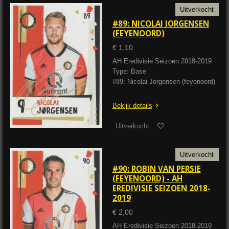
Uitverkocht
#89: NICOLAI JORGENSEN
(FEYENOORD)
€ 1,10
AH Eredivisie Seizoen 2018-2019
Type: Base
#89: Nicolai Jorgensen (feyenoord)
Bekijk details
Uitverkocht
Uitverkocht
#90: ROBIN VAN PERSIE
(FEYENOORD) - AH
EREDIVISIE SEIZOEN 2018-
2019
€ 2,00
AH Eredivisie Seizoen 2018-2019