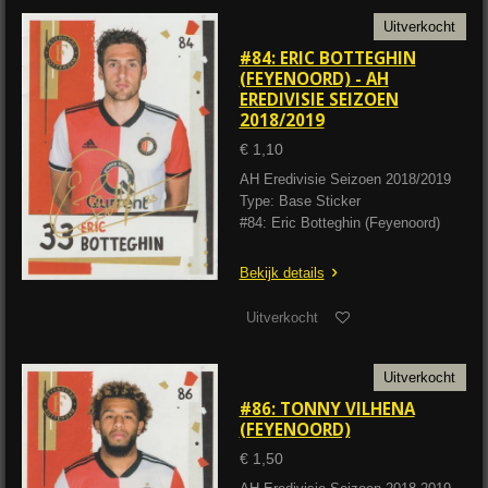
Uitverkocht
#84: ERIC BOTTEGHIN
(FEYENOORD) - AH
EREDIVISIE SEIZOEN
2018/2019
€ 1,10
AH Eredivisie Seizoen 2018/2019
Type: Base Sticker
#84: Eric Botteghin (Feyenoord)
Bekijk details
Uitverkocht
Uitverkocht
#86: TONNY VILHENA
(FEYENOORD)
€ 1,50