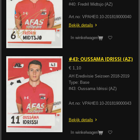
#40: Fredril Midtsjo (AZ)
Art.no: VPAHE0.10-201819000040
Bekijk details
In winkelwagen
#43: OUSSAMA IDRISSI (AZ)
€ 1,10
AH Eredivisie Seizoen 2018-2019
Type: Base
#43: Oussama Idrissi (AZ)
Art.no: VPAHE0.10-201819000043
Bekijk details
In winkelwagen