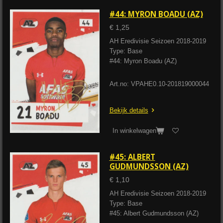
#44: MYRON BOADU (AZ)
€ 1,25
AH Eredivisie Seizoen 2018-2019
Type: Base
#44: Myron Boadu (AZ)
Art.no: VPAHE0.10-201819000044
Bekijk details
In winkelwagen
#45: ALBERT
GUDMUNDSSON (AZ)
€ 1,10
AH Eredivisie Seizoen 2018-2019
Type: Base
#45: Albert Gudmundsson (AZ)