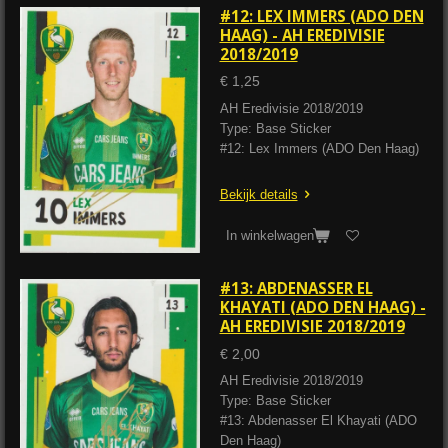
#12: LEX IMMERS (ADO DEN
HAAG) - AH EREDIVISIE
2018/2019
€ 1,25
AH Eredivisie 2018/2019
Type: Base Sticker
#12: Lex Immers (ADO Den Haag)
Bekijk details
In winkelwagen
#13: ABDENASSER EL
KHAYATI (ADO DEN HAAG) -
AH EREDIVISIE 2018/2019
€ 2,00
AH Eredivisie 2018/2019
Type: Base Sticker
#13: Abdenasser El Khayati (ADO
Den Haag)