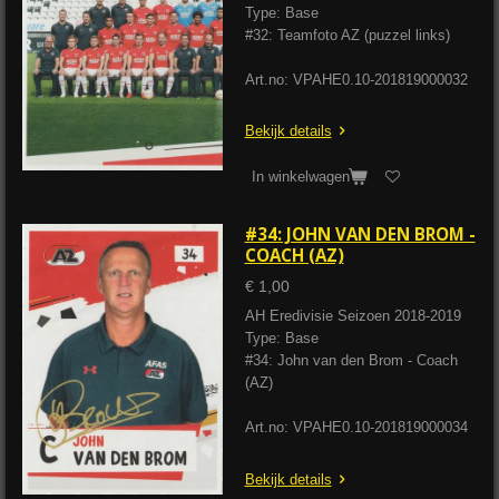
Type: Base
#32: Teamfoto AZ (puzzel links)
Art.no: VPAHE0.10-201819000032
Bekijk details
In winkelwagen
#34: JOHN VAN DEN BROM -
COACH (AZ)
€ 1,00
AH Eredivisie Seizoen 2018-2019
Type: Base
#34: John van den Brom - Coach
(AZ)
Art.no: VPAHE0.10-201819000034
Bekijk details