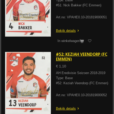
Type: Base
#51: Nick Bakker (FC Emmen)
Art.no: VPAHE0.10-201819000051
Bekijk details
In winkelwagen
#52: KEZIAH VEENDORP (FC
EMMEN)
€ 1,10
AH Eredivisie Seizoen 2018-2019
Type: Base
#52: Keziah Veendorp (FC Emmen)
Art.no: VPAHE0.10-201819000052
Bekijk details