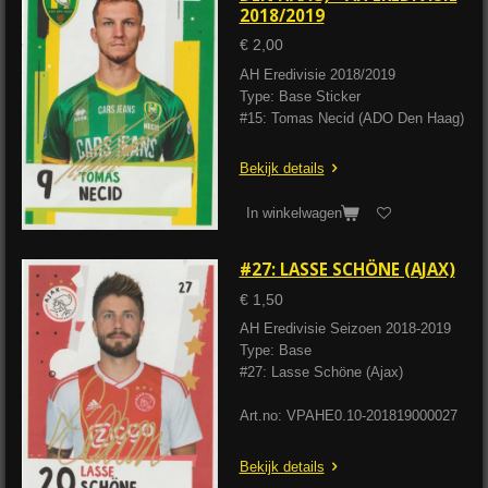
2018/2019
€ 2,00
AH Eredivisie 2018/2019
Type: Base Sticker
#15: Tomas Necid (ADO Den Haag)
Bekijk details
In winkelwagen
#27: LASSE SCHÖNE (AJAX)
€ 1,50
AH Eredivisie Seizoen 2018-2019
Type: Base
#27: Lasse Schöne (Ajax)
Art.no: VPAHE0.10-201819000027
Bekijk details