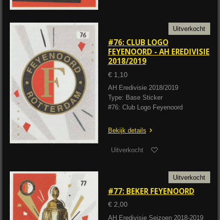
Uitverkocht
#76: CLUB LOGO
FEYENOORD - AH EREDIVISIE
2018/2019
€ 1,10
AH Eredivisie 2018/2019
Type: Base Sticker
#76: Club Logo Feyenoord
Bekijk details
Uitverkocht
Uitverkocht
#77: BEKER FEYENOORD
€ 2,00
AH Eredivisie Seizoen 2018-2019