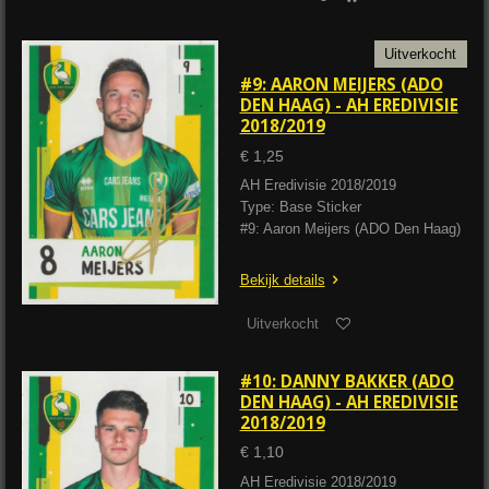
Uitverkocht
#9: AARON MEIJERS (ADO
DEN HAAG) - AH EREDIVISIE
2018/2019
€ 1,25
AH Eredivisie 2018/2019
Type: Base Sticker
#9: Aaron Meijers (ADO Den Haag)
Bekijk details
Uitverkocht
#10: DANNY BAKKER (ADO
DEN HAAG) - AH EREDIVISIE
2018/2019
€ 1,10
AH Eredivisie 2018/2019