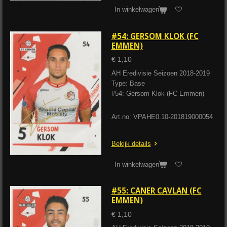
In winkelwagen
#54: GERSOM KLOK (FC
EMMEN)
€ 1,10
AH Eredivisie Seizoen 2018-2019
Type: Base
#54: Gersom Klok (FC Emmen)
Art.no: VPAHE0.10-201819000054
Bekijk details
In winkelwagen
#55: CANER CAVLAN (FC
EMMEN)
€ 1,10