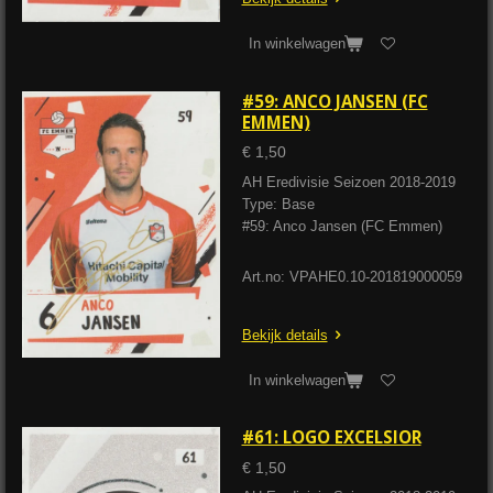
In winkelwagen
#59: ANCO JANSEN (FC
EMMEN)
€ 1,50
AH Eredivisie Seizoen 2018-2019
Type: Base
#59: Anco Jansen (FC Emmen)
Art.no: VPAHE0.10-201819000059
Bekijk details
In winkelwagen
#61: LOGO EXCELSIOR
€ 1,50