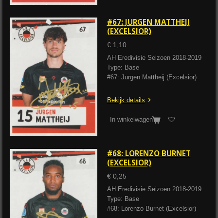
#67: JURGEN MATTHEIJ
(EXCELSIOR)
€ 1,10
AH Eredivisie Seizoen 2018-2019
Type: Base
#67: Jurgen Mattheij (Excelsior)
Bekijk details
In winkelwagen
#68: LORENZO BURNET
(EXCELSIOR)
€ 0,25
AH Eredivisie Seizoen 2018-2019
Type: Base
#68: Lorenzo Burnet (Excelsior)