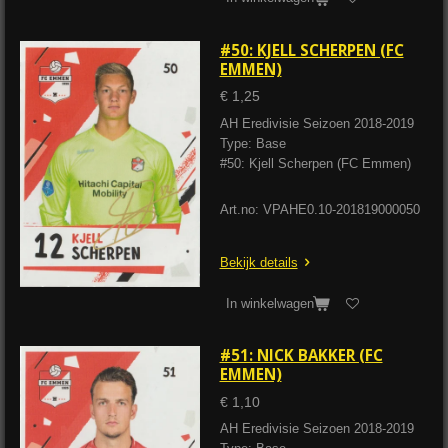
#50: KJELL SCHERPEN (FC
EMMEN)
€ 1,25
AH Eredivisie Seizoen 2018-2019
Type: Base
#50: Kjell Scherpen (FC Emmen)
Art.no: VPAHE0.10-201819000050
Bekijk details
In winkelwagen
#51: NICK BAKKER (FC
EMMEN)
€ 1,10
AH Eredivisie Seizoen 2018-2019