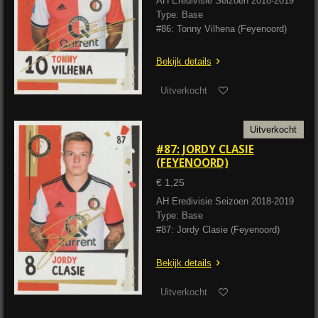
AH Eredivisie Seizoen 2018-2019
Type: Base
#86: Tonny Vilhena (Feyenoord)
Bekijk details
Uitverkocht
Uitverkocht
#87: JORDY CLASIE
(FEYENOORD)
€ 1,25
AH Eredivisie Seizoen 2018-2019
Type: Base
#87: Jordy Clasie (Feyenoord)
Bekijk details
Uitverkocht