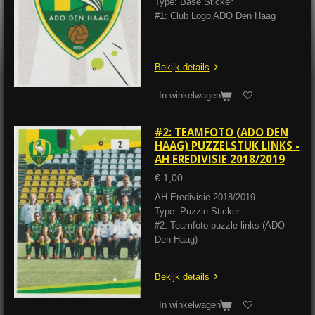
Type: Base Sticker
#1: Club Logo ADO Den Haag
Bekijk details
In winkelwagen
#2: TEAMFOTO (ADO DEN
HAAG) PUZZELSTUK LINKS -
AH EREDIVISIE 2018/2019
€ 1,00
AH Eredivisie 2018/2019
Type: Puzzle Sticker
#2: Teamfoto puzzle links (ADO
Den Haag)
Bekijk details
In winkelwagen