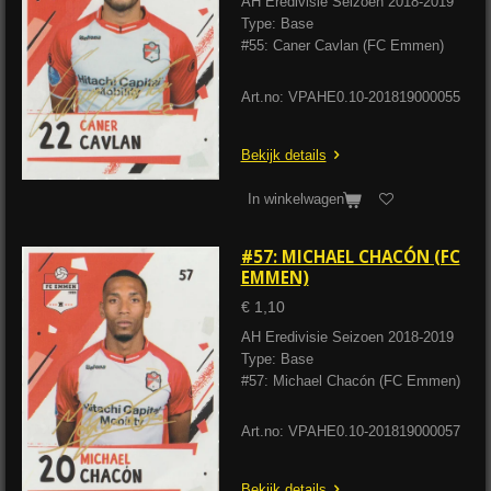
AH Eredivisie Seizoen 2018-2019
Type: Base
#55: Caner Cavlan (FC Emmen)
Art.no: VPAHE0.10-201819000055
Bekijk details
In winkelwagen
#57: MICHAEL CHACÓN (FC
EMMEN)
€ 1,10
AH Eredivisie Seizoen 2018-2019
Type: Base
#57: Michael Chacón (FC Emmen)
Art.no: VPAHE0.10-201819000057
Bekijk details