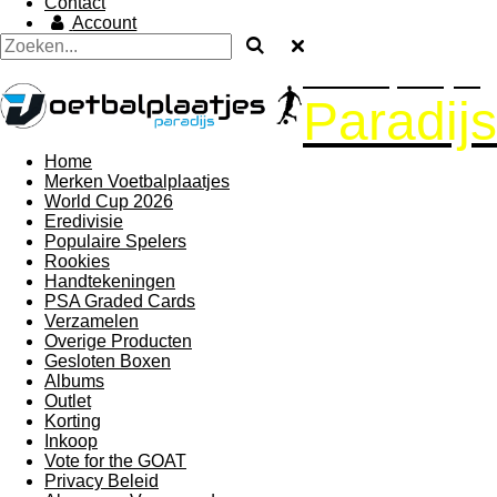
Contact
Account
Voetbalplaatjes
Paradijs
Home
Merken Voetbalplaatjes
World Cup 2026
Eredivisie
Populaire Spelers
Rookies
Handtekeningen
PSA Graded Cards
Verzamelen
Overige Producten
Gesloten Boxen
Albums
Outlet
Korting
Inkoop
Vote for the GOAT
Privacy Beleid