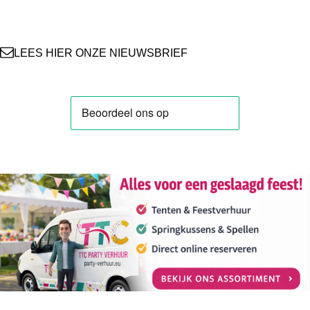
o
r
e
e
p
k
a
s
p
m
t
LEES HIER ONZE NIEUWSBRIEF