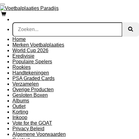
Ga
direct
naar
de
hoofdinhoud
Home
Merken Voetbalplaatjes
World Cup 2026
Eredivisie
Populaire Spelers
Rookies
Handtekeningen
PSA Graded Cards
Verzamelen
Overige Producten
Gesloten Boxen
Albums
Outlet
Korting
Inkoop
Vote for the GOAT
Privacy Beleid
Algemene Voorwaarden