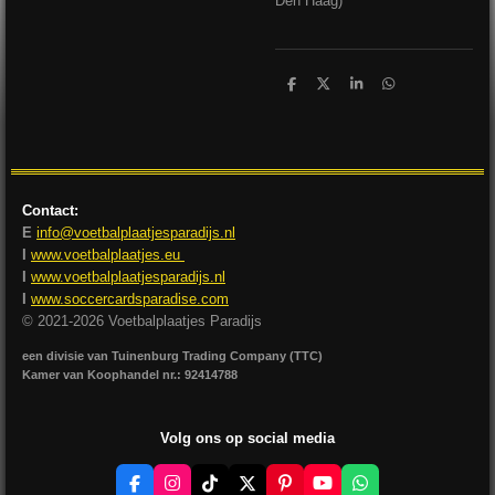
Den Haag)
D
D
S
D
e
e
h
e
l
e
a
l
e
l
r
e
n
e
n
Contact:
E
info@voetbalplaatjesparadijs.nl
I
www.voetbalplaatjes.eu
I
www.voetbalplaatjesparadijs.nl
I
www.soccercardsparadise.com
© 2021-2026 Voetbalplaatjes Paradijs
een divisie van Tuinenburg Trading Company (TTC)
Kamer van Koophandel nr.: 92414788
Volg ons op social media
F
I
T
X
P
Y
W