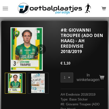
Ga
direct
naar
de
hoofdinhoud
#8: GIOVANNI
TROUPEE (ADO DEN
HAAG) - AH
EREDIVISIE
2018/2019
€ 1,10
In
winkelwagen
AH Eredivisie 2018/2019
Type: Base Sticker
#8: Giovanni Troupee (ADO