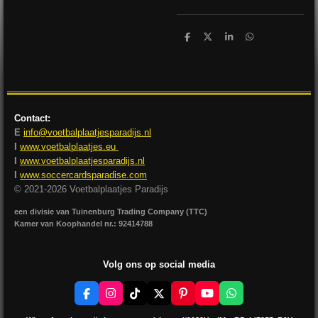
D
D
S
D
e
e
h
e
l
e
a
l
e
l
r
e
n
e
n
Contact:
E
info@voetbalplaatjesparadijs.nl
I
www.voetbalplaatjes.eu
I
www.voetbalplaatjesparadijs.nl
I
www.soccercardsparadise.com
© 2021-2026 Voetbalplaatjes Paradijs
een divisie van Tuinenburg Trading Company (TTC)
Kamer van Koophandel nr.: 92414788
Volg ons op social media
F
I
T
X
P
Y
W
a
n
i
i
o
h