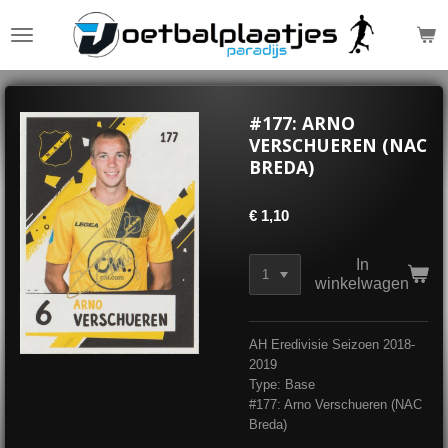
Ga
direct
naar
de
hoofdinhoud
#177: ARNO
VERSCHUEREN (NAC
BREDA)
€ 1,10
In
winkelwagen
AH Eredivisie Seizoen 2018-
2019
Type: Base
#177: Arno Verschueren (NAC
Breda)