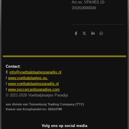
Art.no: VPAHE0.10-
201819000049
D
D
S
D
e
e
h
e
l
e
a
l
e
l
r
e
n
e
n
Contact:
E
info@voetbalplaatjesparadijs.nl
I
www.voetbalplaatjes.eu
I
www.voetbalplaatjesparadijs.nl
I
www.soccercardsparadise.com
© 2021-2026 Voetbalplaatjes Paradijs
een divisie van Tuinenburg Trading Company (TTC)
Kamer van Koophandel nr.: 92414788
Volg ons op social media