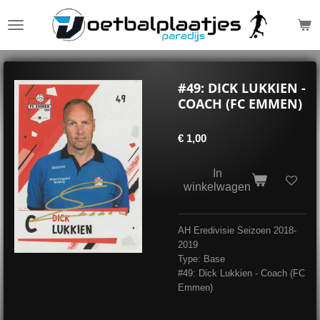
Ga
direct
naar
de
hoofdinhoud
#49: DICK LUKKIEN -
COACH (FC EMMEN)
€ 1,00
In
winkelwagen
AH Eredivisie Seizoen 2018-
2019
Type: Base
#49: Dick Lukkien - Coach (FC
Emmen)