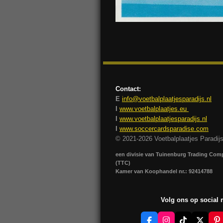
Contact:
E
info@voetbalplaatjesparadijs.nl
I
www.voetbalplaatjes.eu
I
www.voetbalplaatjesparadijs.nl
I
www.soccercardsparadise.com
© 2021-2026 Voetbalplaatjes Paradij
een divisie van Tuinenburg Trading Co
(TTC)
Kamer van Koophandel nr.: 92414788
Volg ons op social
F
I
T
X
P