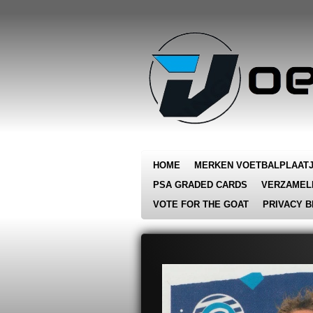
Ga
direct
naar
de
hoofdinhoud
HOME
MERKEN VOETBALPLAAT
PSA GRADED CARDS
VERZAMEL
VOTE FOR THE GOAT
PRIVACY B