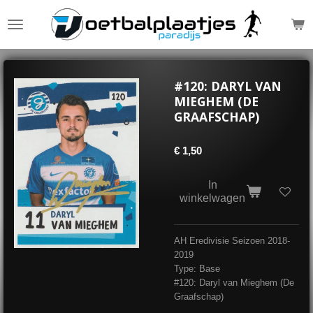
Ga
direct
naar
de
hoofdinhoud
#120: DARYL VAN
MIEGHEM (DE
GRAAFSCHAP)
€ 1,50
In
winkelwagen
AH Eredivisie Seizoen 2018-
2019
Type: Base
#120: Daryl van Mieghem (De
Graafschap)