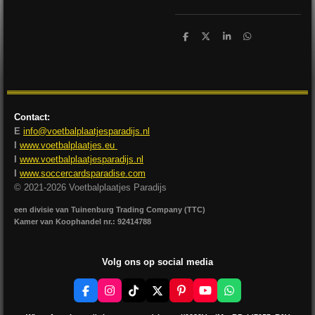
D
D
S
D
e
e
h
e
l
e
a
l
e
l
r
e
n
e
n
Contact:
E
info@voetbalplaatjesparadijs.nl
I
www.voetbalplaatjes.eu
I
www.voetbalplaatjesparadijs.nl
I
www.soccercardsparadise.com
© 2021-2026 Voetbalplaatjes Paradijs
een divisie van Tuinenburg Trading Company (TTC)
Kamer van Koophandel nr.: 92414788
Volg ons op social media
F
I
T
X
P
Y
W
a
n
i
i
o
h