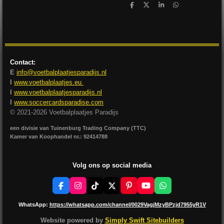
D
D
S
D
e
e
h
e
l
e
a
l
e
l
r
e
n
e
n
Contact:
E
info@voetbalplaatjesparadijs.nl
I
www.voetbalplaatjes.eu
I
www.voetbalplaatjesparadijs.nl
I
www.soccercardsparadise.com
© 2021-2026 Voetbalplaatjes Paradijs
een divisie van Tuinenburg Trading Company (TTC)
Kamer van Koophandel nr.: 92414788
Volg ons op social media
F
I
T
X
P
Y
W
a
n
i
i
o
h
c
s
k
n
u
a
WhatsApp:
https://whatsapp.com/channel/0029VagjMzyBPzjd7955yR1V
e
t
T
t
T
t
b
a
o
e
u
s
Website powered by
Simply Swift Sitebuilders