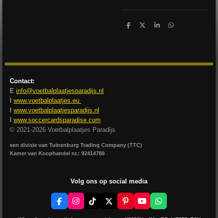
D
D
S
D
e
e
h
e
l
e
a
l
e
l
r
e
n
e
n
Contact:
E
info@voetbalplaatjesparadijs.nl
I
www.voetbalplaatjes.eu
I
www.voetbalplaatjesparadijs.nl
I
www.soccercardsparadise.com
© 2021-2026 Voetbalplaatjes Paradijs
een divisie van Tuinenburg Trading Company (TTC)
Kamer van Koophandel nr.: 92414788
Volg ons op social media
F
I
T
X
P
Y
W
a
n
i
i
o
h