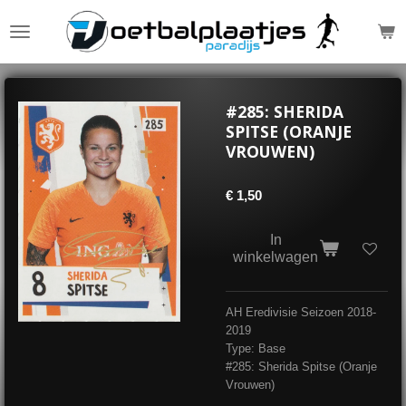
Ga
direct
naar
de
hoofdinhoud
#285: SHERIDA
SPITSE (ORANJE
VROUWEN)
€ 1,50
In
winkelwagen
AH Eredivisie Seizoen 2018-
2019
Type: Base
#285: Sherida Spitse (Oranje
Vrouwen)