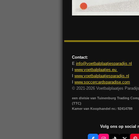
Contact:
E
info@voetbalplaatjesparadijs.nl
I
www.voetbalplaatjes.eu
I
www.voetbalplaatjesparadijs.nl
I
www.soccercardsparadise.com
© 2021-2026 Voetbalplaatjes Paradij
een divisie van Tuinenburg Trading Co
(TTC)
Kamer van Koophandel nr.: 92414788
Volg ons op social