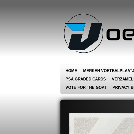
Ga
direct
naar
de
hoofdinhoud
HOME
MERKEN VOETBALPLAAT
PSA GRADED CARDS
VERZAMEL
VOTE FOR THE GOAT
PRIVACY B