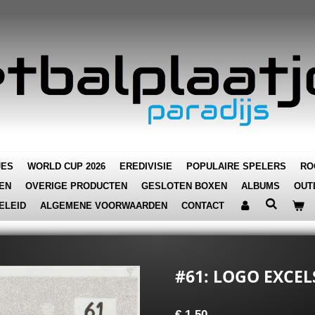
JES
WORLD CUP 2026
EREDIVISIE
POPULAIRE SPELERS
RO
EN
OVERIGE PRODUCTEN
GESLOTEN BOXEN
ALBUMS
OUT
ELEID
ALGEMENE VOORWAARDEN
CONTACT
#61: LOGO EXCEL
€ 1,50