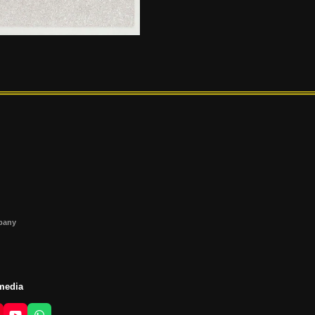
s
mpany
 media