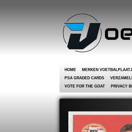
Ga
direct
naar
de
hoofdinhoud
HOME
MERKEN VOETBALPLAAT
PSA GRADED CARDS
VERZAMEL
VOTE FOR THE GOAT
PRIVACY B