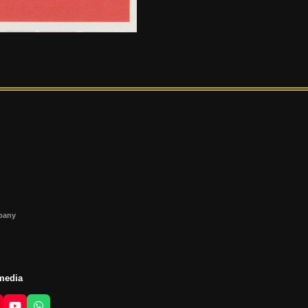
s
mpany
 media