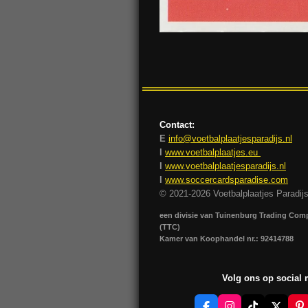
Contact:
E
info@voetbalplaatjesparadijs.nl
I
www.voetbalplaatjes.eu
I
www.voetbalplaatjesparadijs.nl
I
www.soccercardsparadise.com
© 2021-2026 Voetbalplaatjes Paradij
een divisie van Tuinenburg Trading Co
(TTC)
Kamer van Koophandel nr.: 92414788
Volg ons op social