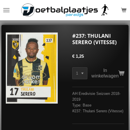
Ga
direct
naar
de
hoofdinhoud
#237: THULANI
SERERO (VITESSE)
€ 1,25
In
winkelwagen
AH Eredivisie Seizoen 2018-
2019
Type: Base
#237: Thulani Serero (Vitesse)