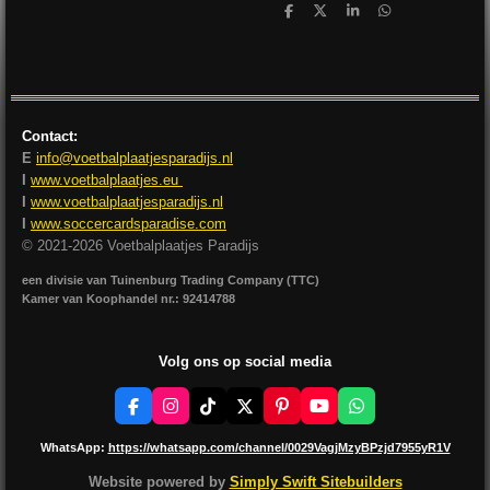
D
D
S
D
e
e
h
e
l
e
a
l
e
l
r
e
n
e
n
Contact:
E
info@voetbalplaatjesparadijs.nl
I
www.voetbalplaatjes.eu
I
www.voetbalplaatjesparadijs.nl
I
www.soccercardsparadise.com
© 2021-2026 Voetbalplaatjes Paradijs
een divisie van Tuinenburg Trading Company (TTC)
Kamer van Koophandel nr.: 92414788
Volg ons op social media
F
I
T
X
P
Y
W
a
n
i
i
o
h
c
s
k
n
u
a
WhatsApp:
https://whatsapp.com/channel/0029VagjMzyBPzjd7955yR1V
e
t
T
t
T
t
b
a
o
e
u
s
Website powered by
Simply Swift Sitebuilders