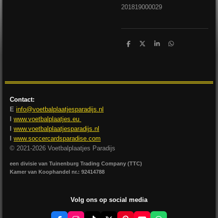
201819000029
D
D
S
D
e
e
h
e
l
e
a
l
e
l
r
e
n
e
n
Contact:
E
info@voetbalplaatjesparadijs.nl
I
www.voetbalplaatjes.eu
I
www.voetbalplaatjesparadijs.nl
I
www.soccercardsparadise.com
© 2021-2026 Voetbalplaatjes Paradijs
een divisie van Tuinenburg Trading Company (TTC)
Kamer van Koophandel nr.: 92414788
Volg ons op social media