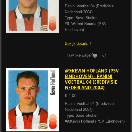
Panini Voetbal 04 (Eredivisie
Nederland 2004)
Type: Base Sticker
#8: Wilfred Bouma (PSV
Eindhoven)
Bekijk details
In winkelwagen
#9:KEVIN HOFLAND (PSV
EINDHOVEN) - PANINI
VOETBAL 04 (EREDIVISIE
NEDERLAND 2004)
€ 4,00
Panini Voetbal 04 (Eredivisie
Nederland 2004)
Type: Base Sticker
#9:Kevin Hofland (PSV Eindhoven)