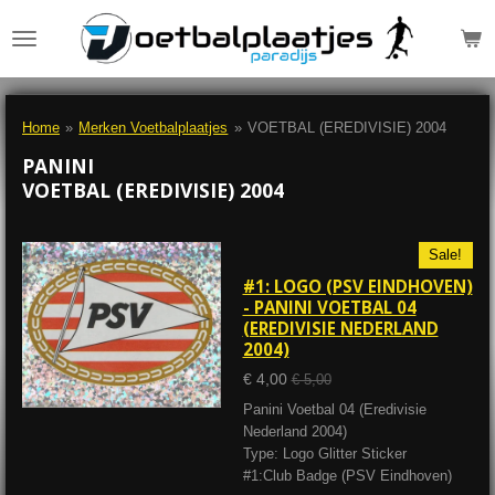
Ga
direct
naar
de
hoofdinhoud
Home
»
Merken Voetbalplaatjes
»
VOETBAL (EREDIVISIE) 2004
PANINI
VOETBAL (EREDIVISIE) 2004
Sale!
#1: LOGO (PSV EINDHOVEN)
- PANINI VOETBAL 04
(EREDIVISIE NEDERLAND
2004)
€ 4,00
€ 5,00
Panini Voetbal 04 (Eredivisie
Nederland 2004)
Type: Logo Glitter Sticker
#1:Club Badge (PSV Eindhoven)