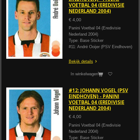
VOETBAL 04 (EREDIVISIE
NEDERLAND 2004)
€ 4,00
Panini Voetbal 04 (Eredivisie
Nederland 2004)
Type: Base Sticker
#11: André Ooijer (PSV Eindhoven)
Bekijk details
In winkelwagen
#12: JOHANN VOGEL (PSV
EINDHOVEN) - PANINI
VOETBAL 04 (EREDIVISIE
NEDERLAND 2004)
€ 4,00
Panini Voetbal 04 (Eredivisie
Nederland 2004)
Type: Base Sticker