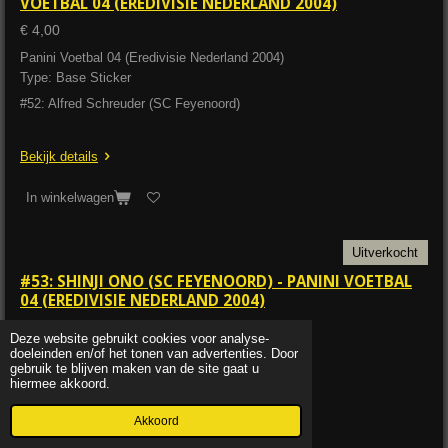
VOETBAL 04 (EREDIVISIE NEDERLAND 2004)
€ 4,00
Panini Voetbal 04 (Eredivisie Nederland 2004)
Type: Base Sticker
#52: Alfred Schreuder (SC Feyenoord)
Bekijk details
In winkelwagen
Uitverkocht
#53: SHINJI ONO (SC FEYENOORD) - PANINI VOETBAL
04 (EREDIVISIE NEDERLAND 2004)
€ 4,95
Deze website gebruikt cookies voor analyse-
doeleinden en/of het tonen van advertenties. Door
Panini Voetbal 04 (Eredivisie Nederland 2004)
gebruik te blijven maken van de site gaat u
Type: Base Sticker
hiermee akkoord.
#53: Shinji Ono (SC Feyenoord)
Akkoord