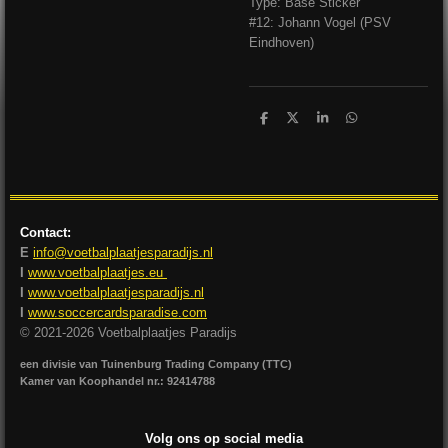
Type: Base Sticker
#12: Johann Vogel (PSV
Eindhoven)
D
D
S
D
e
e
h
e
l
e
a
l
e
l
r
e
n
e
n
Contact:
E
info@voetbalplaatjesparadijs.nl
I
www.voetbalplaatjes.eu
I
www.voetbalplaatjesparadijs.nl
I
www.soccercardsparadise.com
© 2021-2026 Voetbalplaatjes Paradijs
een divisie van Tuinenburg Trading Company (TTC)
Kamer van Koophandel nr.: 92414788
Volg ons op social media