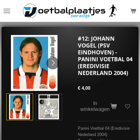
Ga
direct
naar
de
hoofdinhoud
#12: JOHANN
VOGEL (PSV
EINDHOVEN) -
PANINI VOETBAL 04
(EREDIVISIE
NEDERLAND 2004)
€ 4,00
In
winkelwagen
Panini Voetbal 04 (Eredivisie
Nederland 2004)