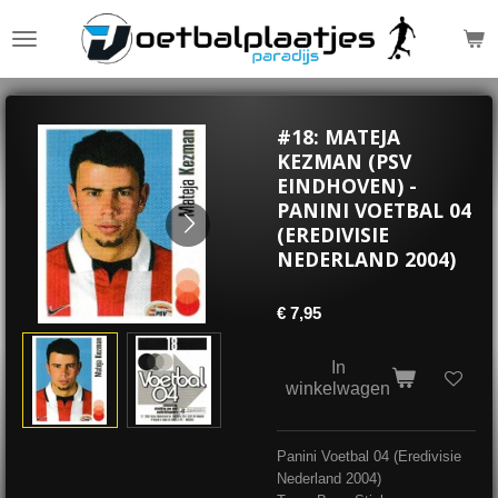
Ga
direct
naar
de
hoofdinhoud
#18: MATEJA
KEZMAN (PSV
EINDHOVEN) -
PANINI VOETBAL 04
(EREDIVISIE
NEDERLAND 2004)
€ 7,95
In
winkelwagen
Panini Voetbal 04 (Eredivisie
Nederland 2004)