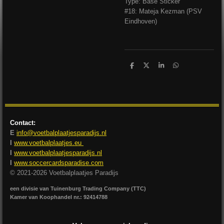
Type: Base Sticker
#18: Mateja Kezman (PSV
Eindhoven)
D
D
S
D
e
e
h
e
l
e
a
l
e
l
r
e
n
e
n
Contact:
E
info@voetbalplaatjesparadijs.nl
I
www.voetbalplaatjes.eu
I
www.voetbalplaatjesparadijs.nl
I
www.soccercardsparadise.com
© 2021-2026 Voetbalplaatjes Paradijs
een divisie van Tuinenburg Trading Company (TTC)
Kamer van Koophandel nr.: 92414788