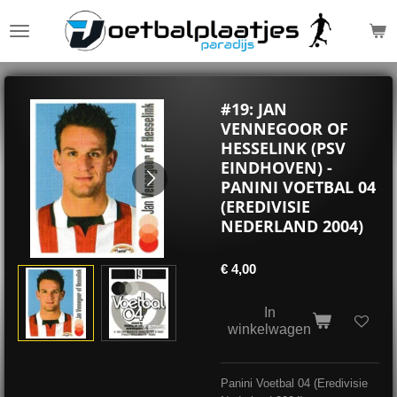
Ga
direct
naar
de
hoofdinhoud
#19: JAN
VENNEGOOR OF
HESSELINK (PSV
EINDHOVEN) -
PANINI VOETBAL 04
(EREDIVISIE
NEDERLAND 2004)
€ 4,00
In
winkelwagen
Panini Voetbal 04 (Eredivisie