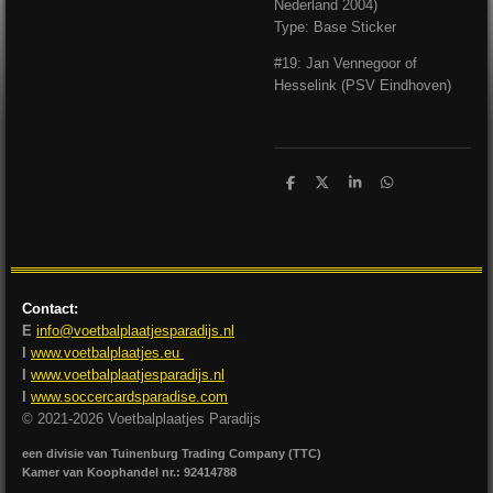
Nederland 2004)
Type: Base Sticker
#19: Jan Vennegoor of
Hesselink (PSV Eindhoven)
D
D
S
D
e
e
h
e
l
e
a
l
e
l
r
e
n
e
n
Contact:
E
info@voetbalplaatjesparadijs.nl
I
www.voetbalplaatjes.eu
I
www.voetbalplaatjesparadijs.nl
I
www.soccercardsparadise.com
© 2021-2026 Voetbalplaatjes Paradijs
een divisie van Tuinenburg Trading Company (TTC)
Kamer van Koophandel nr.: 92414788