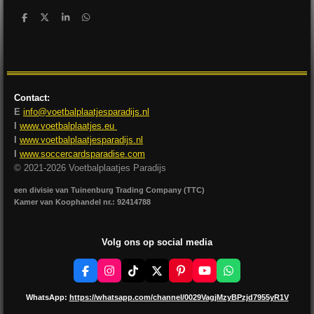
D
D
S
D
e
e
h
e
l
e
a
l
e
l
r
e
n
e
n
Contact:
E
info@voetbalplaatjesparadijs.nl
I
www.voetbalplaatjes.eu
I
www.voetbalplaatjesparadijs.nl
I
www.soccercardsparadise.com
© 2021-2026 Voetbalplaatjes Paradijs
een divisie van Tuinenburg Trading Company (TTC)
Kamer van Koophandel nr.: 92414788
Volg ons op social media
F
I
T
X
P
Y
W
a
n
i
i
o
h
c
s
k
n
u
a
WhatsApp:
https://whatsapp.com/channel/0029VagjMzyBPzjd7955yR1V
e
t
T
t
T
t