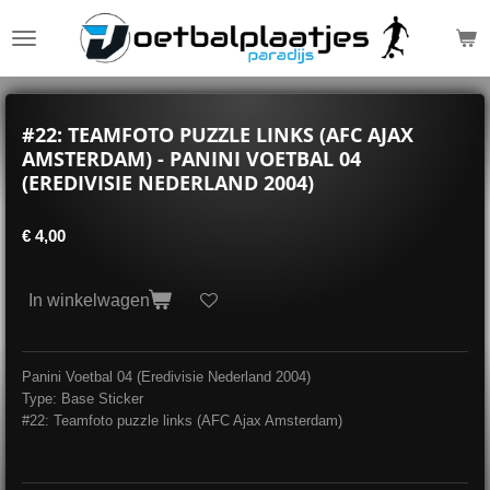
Ga
direct
naar
de
hoofdinhoud
#22: TEAMFOTO PUZZLE LINKS (AFC AJAX
AMSTERDAM) - PANINI VOETBAL 04
(EREDIVISIE NEDERLAND 2004)
€ 4,00
In winkelwagen
Panini Voetbal 04 (Eredivisie Nederland 2004)
Type: Base Sticker
#22: Teamfoto puzzle links (AFC Ajax Amsterdam)