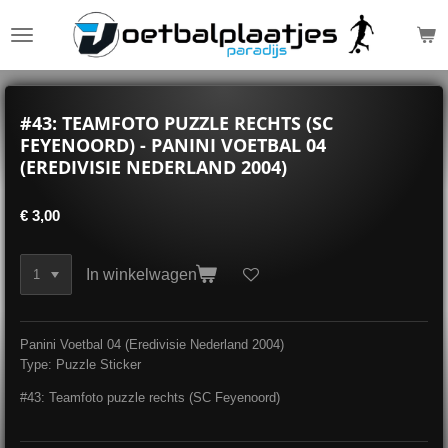
Ga
direct
naar
de
hoofdinhoud
#43: TEAMFOTO PUZZLE RECHTS (SC
FEYENOORD) - PANINI VOETBAL 04
(EREDIVISIE NEDERLAND 2004)
€ 3,00
In winkelwagen
Panini Voetbal 04 (Eredivisie Nederland 2004)
Type: Puzzle Sticker
#43: Teamfoto puzzle rechts (SC Feyenoord)