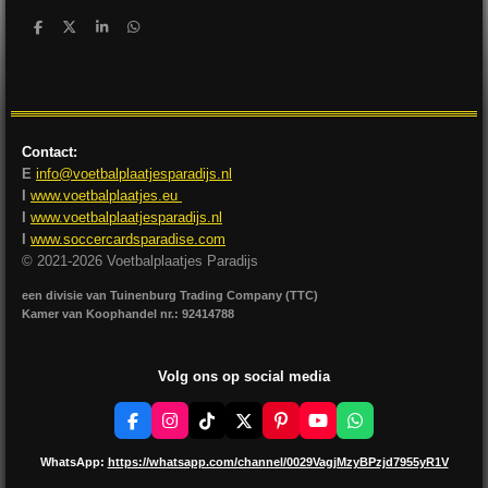
D
D
S
D
e
e
h
e
l
e
a
l
e
l
r
e
n
e
n
Contact:
E
info@voetbalplaatjesparadijs.nl
I
www.voetbalplaatjes.eu
I
www.voetbalplaatjesparadijs.nl
I
www.soccercardsparadise.com
© 2021-2026 Voetbalplaatjes Paradijs
een divisie van Tuinenburg Trading Company (TTC)
Kamer van Koophandel nr.: 92414788
Volg ons op social media
F
I
T
X
P
Y
W
a
n
i
i
o
h
c
s
k
n
u
a
WhatsApp:
https://whatsapp.com/channel/0029VagjMzyBPzjd7955yR1V
e
t
T
t
T
t