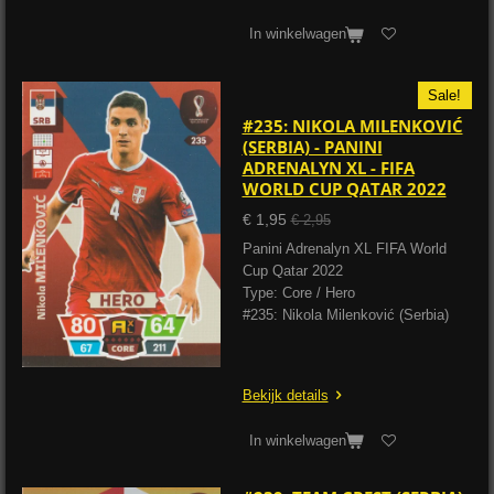
In winkelwagen
Sale!
#235: NIKOLA MILENKOVIĆ
(SERBIA) - PANINI
ADRENALYN XL - FIFA
WORLD CUP QATAR 2022
€ 1,95
€ 2,95
Panini Adrenalyn XL FIFA World
Cup Qatar 2022
Type: Core / Hero
#235: Nikola Milenković (Serbia)
Bekijk details
In winkelwagen