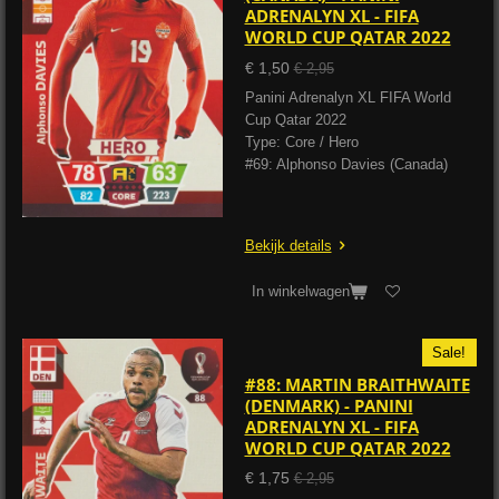
ADRENALYN XL - FIFA
WORLD CUP QATAR 2022
€ 1,50
€ 2,95
Panini Adrenalyn XL FIFA World
Cup Qatar 2022
Type: Core / Hero
#69: Alphonso Davies (Canada)
Bekijk details
In winkelwagen
Sale!
#88: MARTIN BRAITHWAITE
(DENMARK) - PANINI
ADRENALYN XL - FIFA
WORLD CUP QATAR 2022
€ 1,75
€ 2,95