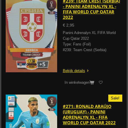
#239: TEAM CREST (SERBIA)
- PANINI ADRENALYN XL -
FIFA WORLD CUP QATAR
2022
€ 2,95
Panini Adrenalyn XL FIFA World
Cup Qatar 2022
Type: Fans (Foil)
#239: Team Crest (Serbia)
Bekijk details
In winkelwagen
Sale!
#271: RONALD ARAÚJO
(URUGUAY) - PANINI
ADRENALYN XL - FIFA
WORLD CUP QATAR 2022