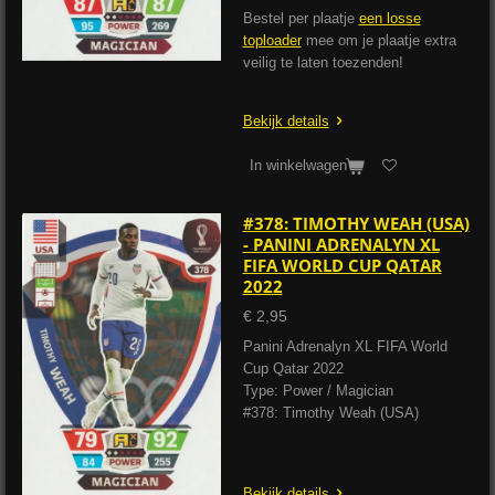
Bestel per plaatje
een losse
toploader
mee om je plaatje extra
veilig te laten toezenden!
Bekijk details
In winkelwagen
#378: TIMOTHY WEAH (USA)
- PANINI ADRENALYN XL
FIFA WORLD CUP QATAR
2022
€ 2,95
Panini Adrenalyn XL FIFA World
Cup Qatar 2022
Type: Power / Magician
#378: Timothy Weah (USA)
Bekijk details