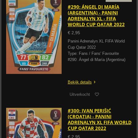
#290: ÁNGEL DI MARÍA
(ARGENTINA) - PANINI
ADRENALYN XL - FIFA
WORLD CUP QATAR 2022
€ 2,95
Panini Adrenalyn XL FIFA World
Cup Qatar 2022
Type: Fans / Fans' Favourite
#290: Ángel di María (Argentina)
Bekijk details
Uitverkocht
#300: IVAN PERIŠIĆ
(CROATIA) - PANINI
ADRENALYN XL FIFA WORLD
CUP QATAR 2022
€ 2,95