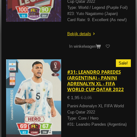
Cup Qatar 2022
Type: World / Legend (Purple Foil)
#23: Yuto Nagatomo (Japan)
Card Rate: 9. Excellent (As new!)
Bekijk details
In winkelwagen
Sale!
#31: LEANDRO PAREDES
(ARGENTINA) - PANINI
ADRENALYN XL - FIFA
WORLD CUP QATAR 2022
€ 1,95
€ 2,95
Panini Adrenalyn XL FIFA World
Cup Qatar 2022
Type: Core / Hero
#31: Leandro Paredes (Argentina)