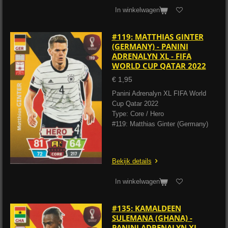
In winkelwagen
#119: MATTHIAS GINTER
(GERMANY) - PANINI
ADRENALYN XL - FIFA
WORLD CUP QATAR 2022
€ 1,95
Panini Adrenalyn XL FIFA World
Cup Qatar 2022
Type: Core / Hero
#119: Matthias Ginter (Germany)
Bekijk details
In winkelwagen
#135: KAMALDEEN
SULEMANA (GHANA) -
PANINI ADRENALYN XL -