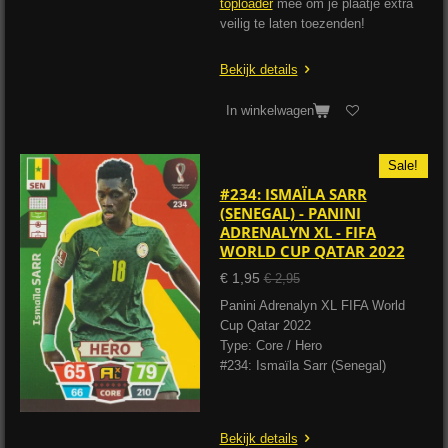
toploader
mee om je plaatje extra
veilig te laten toezenden!
Bekijk details
In winkelwagen
Sale!
#234: ISMAÏLA SARR
(SENEGAL) - PANINI
ADRENALYN XL - FIFA
WORLD CUP QATAR 2022
€ 1,95
€ 2,95
Panini Adrenalyn XL FIFA World
Cup Qatar 2022
Type: Core / Hero
#234: Ismaïla Sarr (Senegal)
Bekijk details