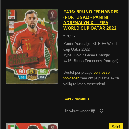
#416: BRUNO FERNANDES
(PORTUGAL) - PANINI
ADRENALYN XL - FIFA
WORLD CUP QATAR 2022
€ 4,95
Panini Adrenalyn XL FIFA World
Cup Qatar 2022
Type: Gold / Game Changer
#416: Bruno Fernandes Portugal)
Bestel per plaatje
een losse
toploader
mee om je plaatje extra
veilig te laten toezenden!
Bekijk details
In winkelwagen
Sale!