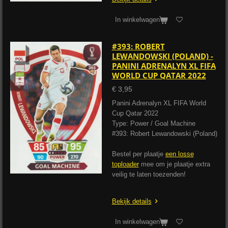
In winkelwagen
#393: ROBERT
LEWANDOWSKI (POLAND) -
PANINI ADRENALYN XL FIFA
WORLD CUP QATAR 2022
€ 3,95
Panini Adrenalyn XL FIFA World
Cup Qatar 2022
Type: Power / Goal Machine
#393: Robert Lewandowski (Poland)
Bestel per plaatje
een losse
toploader
mee om je plaatje extra
veilig te laten toezenden!
Bekijk details
In winkelwagen