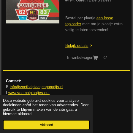
#494: Gareth Bale (Wales)
Bestel per plaatje
een losse
toploader
mee om je plaatje extra
veilig te laten toezenden!
Bekijk details
In winkelwagen
Contact:
E
info@voetbalplaatjesparadijs.nl
I
www.voetbalplaatjes.eu
I
www.voetbalplaatjesparadijs.nl
Deze website gebruikt cookies voor analyse-
I
www.soccercardsparadise.com
doeleinden en/of het tonen van advertenties. Door
gebruik te blijven maken van de site gaat u
© 2021-2026 Voetbalplaatjes Paradijs
hiermee akkoord.
een divisie van Tuinenburg Trading Company (TTC)
Akkoord
Kamer van Koophandel nr.: 92414788