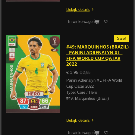
Bekijk details
In winkelwagen
Sale!
#49: MARQUINHOS (BRAZIL)
- PANINI ADRENALYN XL -
FIFA WORLD CUP QATAR
2022
€ 1,95
€ 2,95
Panini Adrenalyn XL FIFA World
Cup Qatar 2022
Type: Core / Hero
#49: Marquinhos (Brazil)
Bekijk details
In winkelwagen