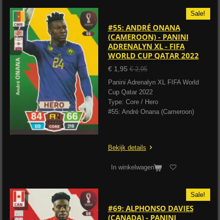
Sale!
#55: ANDRÉ ONANA
(CAMEROON) - PANINI
ADRENALYN XL - FIFA
WORLD CUP QATAR 2022
€ 1,95
€ 2,95
Panini Adrenalyn XL FIFA World
Cup Qatar 2022
Type: Core / Hero
#55: André Onana (Cameroon)
Bekijk details
In winkelwagen
Sale!
#69: ALPHONSO DAVIES
(CANADA) - PANINI