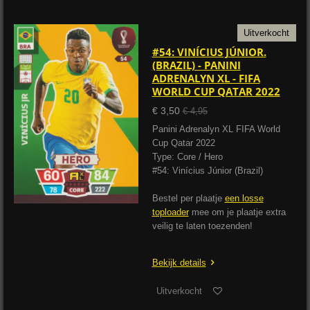
Uitverkocht
#54: VINÍCIUS JÚNIOR.
(BRAZIL) - PANINI
ADRENALYN XL - FIFA
WORLD CUP QATAR 2022
€ 3,50
€ 4,95
Panini Adrenalyn XL FIFA World
Cup Qatar 2022
Type: Core / Hero
#54: Vinícius Júnior (Brazil)
Bestel per plaatje
een losse
toploader
mee om je plaatje extra
veilig te laten toezenden!
Bekijk details
Uitverkocht