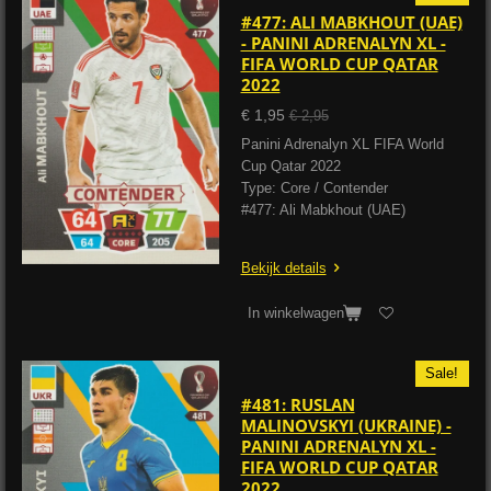
#477: ALI MABKHOUT (UAE)
- PANINI ADRENALYN XL -
FIFA WORLD CUP QATAR
2022
€ 1,95
€ 2,95
Panini Adrenalyn XL FIFA World
Cup Qatar 2022
Type: Core / Contender
#477: Ali Mabkhout (UAE)
Bekijk details
In winkelwagen
Sale!
#481: RUSLAN
MALINOVSKYI (UKRAINE) -
PANINI ADRENALYN XL -
FIFA WORLD CUP QATAR
2022