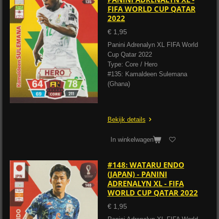
FIFA WORLD CUP QATAR
2022
€ 1,95
Panini Adrenalyn XL FIFA World
Cup Qatar 2022
Type: Core / Hero
#135: Kamaldeen Sulemana
(Ghana)
Bekijk details
In winkelwagen
#148: WATARU ENDO
(JAPAN) - PANINI
ADRENALYN XL - FIFA
WORLD CUP QATAR 2022
€ 1,95