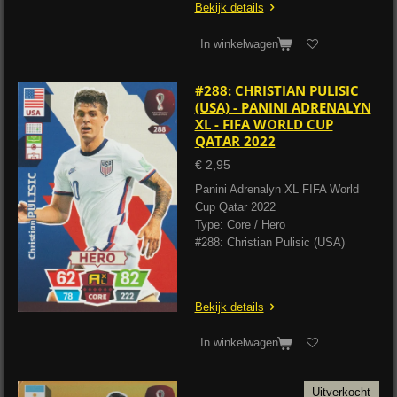
Bekijk details
In winkelwagen
#288: CHRISTIAN PULISIC
(USA) - PANINI ADRENALYN
XL - FIFA WORLD CUP
QATAR 2022
€ 2,95
Panini Adrenalyn XL FIFA World
Cup Qatar 2022
Type: Core / Hero
#288: Christian Pulisic (USA)
Bekijk details
In winkelwagen
Uitverkocht