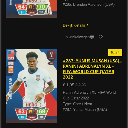
#285: Brenden Aaronson (USA)
Bekijk details
In winkelwagen
Sale!
#287: YUNUS MUSAH (USA) -
PANINI ADRENALYN XL -
FIFA WORLD CUP QATAR
2022
€ 1,95
€ 2,95
Panini Adrenalyn XL FIFA World
Cup Qatar 2022
Type: Core / Hero
#287: Yunus Musah (USA)