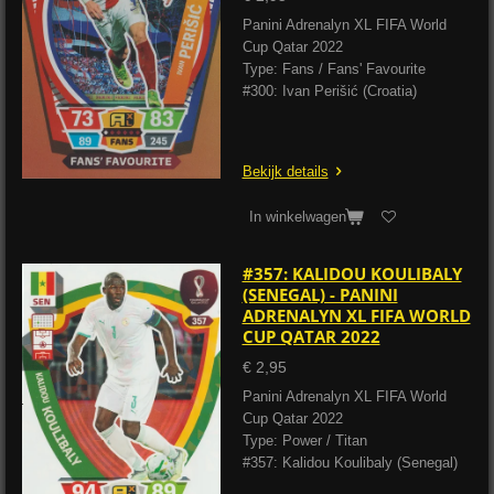
Panini Adrenalyn XL FIFA World
Cup Qatar 2022
Type: Fans / Fans' Favourite
#300: Ivan Perišić (Croatia)
Bekijk details
In winkelwagen
#357: KALIDOU KOULIBALY
(SENEGAL) - PANINI
ADRENALYN XL FIFA WORLD
CUP QATAR 2022
€ 2,95
Panini Adrenalyn XL FIFA World
Cup Qatar 2022
Type: Power / Titan
#357: Kalidou Koulibaly (Senegal)