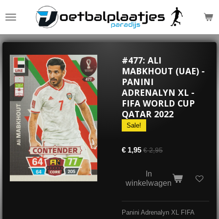
Ga
direct
naar
de
hoofdinhoud
#477: ALI
MABKHOUT (UAE) -
PANINI
ADRENALYN XL -
FIFA WORLD CUP
QATAR 2022
Sale!
€ 1,95
€ 2,95
In
winkelwagen
Panini Adrenalyn XL FIFA