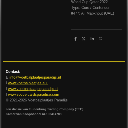
World Cup Qatar 2022
Type: Core / Contender
#477: Ali Mabkhout (UAE)
D
D
S
D
e
e
h
e
l
e
a
l
e
l
r
e
n
e
n
Contact:
E
info@voetbalplaatjesparadijs.nl
I
www.voetbalplaatjes.eu
I
www.voetbalplaatjesparadijs.nl
I
www.soccercardsparadise.com
© 2021-2026 Voetbalplaatjes Paradijs
een divisie van Tuinenburg Trading Company (TTC)
Kamer van Koophandel nr.: 92414788