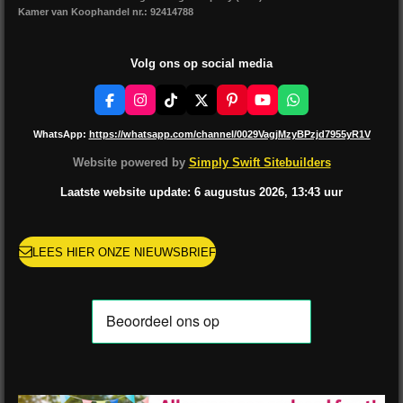
Kamer van Koophandel nr.: 92414788
Volg ons op social media
F
I
T
X
P
Y
W
a
n
i
i
o
h
c
s
k
n
u
a
WhatsApp:
https://whatsapp.com/channel/0029VagjMzyBPzjd7955yR1V
e
t
T
t
T
t
b
a
o
e
u
s
Website powered by
Simply Swift Sitebuilders
o
g
k
r
b
A
o
r
e
e
p
Laatste website update: 6 augustus
2026, 13:43
uur
k
a
s
p
m
t
LEES HIER ONZE NIEUWSBRIEF