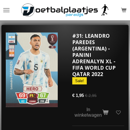
Ga
direct
naar
de
hoofdinhoud
#31: LEANDRO
PAREDES
(ARGENTINA) -
PANINI
ADRENALYN XL -
FIFA WORLD CUP
QATAR 2022
Sale!
€ 1,95
€ 2,95
In
winkelwagen