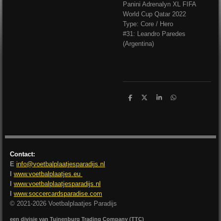
Panini Adrenalyn XL FIFA
World Cup Qatar 2022
Type: Core / Hero
#31: Leandro Paredes
(Argentina)
D
D
S
D
e
e
h
e
l
e
a
l
e
l
r
e
n
e
n
Contact:
E
info@voetbalplaatjesparadijs.nl
I
www.voetbalplaatjes.eu
I
www.voetbalplaatjesparadijs.nl
I
www.soccercardsparadise.com
© 2021-2026 Voetbalplaatjes Paradijs
een divisie van Tuinenburg Trading Company (TTC)