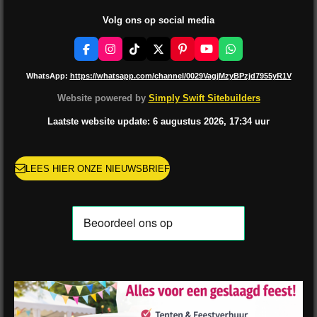
Volg ons op social media
F
I
T
X
P
Y
W
a
n
i
i
o
h
c
s
k
n
u
a
WhatsApp:
https://whatsapp.com/channel/0029VagjMzyBPzjd7955yR1V
e
t
T
t
T
t
b
a
o
e
u
s
Website powered by
Simply Swift Sitebuilders
o
g
k
r
b
A
o
r
e
e
p
Laatste website update: 6 augustus
2026, 17:34
uur
k
a
s
p
m
t
LEES HIER ONZE NIEUWSBRIEF