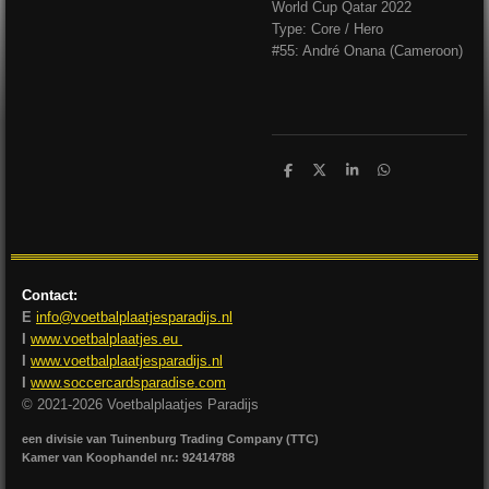
World Cup Qatar 2022
Type: Core / Hero
#55: André Onana (Cameroon)
D
D
S
D
e
e
h
e
l
e
a
l
e
l
r
e
n
e
n
Contact:
E
info@voetbalplaatjesparadijs.nl
I
www.voetbalplaatjes.eu
I
www.voetbalplaatjesparadijs.nl
I
www.soccercardsparadise.com
© 2021-2026 Voetbalplaatjes Paradijs
een divisie van Tuinenburg Trading Company (TTC)
Kamer van Koophandel nr.: 92414788