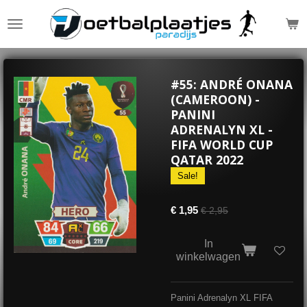
Ga
direct
naar
de
hoofdinhoud
#55: ANDRÉ ONANA
(CAMEROON) -
PANINI
ADRENALYN XL -
FIFA WORLD CUP
QATAR 2022
Sale!
€ 1,95
€ 2,95
In
winkelwagen
Panini Adrenalyn XL FIFA