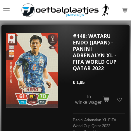
Ga
direct
naar
de
hoofdinhoud
#148: WATARU
ENDO (JAPAN) -
PANINI
ADRENALYN XL -
FIFA WORLD CUP
QATAR 2022
€ 1,95
In
winkelwagen
Panini Adrenalyn XL FIFA
World Cup Qatar 2022