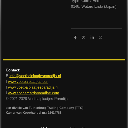
Type: Core / Hero
#148: Wataru Endo (Japan)
D
D
S
D
e
e
h
e
l
e
a
l
e
l
r
e
n
e
n
Contact:
E
info@voetbalplaatjesparadijs.nl
I
www.voetbalplaatjes.eu
I
www.voetbalplaatjesparadijs.nl
I
www.soccercardsparadise.com
© 2021-2026 Voetbalplaatjes Paradijs
een divisie van Tuinenburg Trading Company (TTC)
Kamer van Koophandel nr.: 92414788