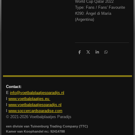
World Cup Qatar 2022
Type: Fans / Fans' Favourite
#290: Ángel di María
(Argentina)
D
D
S
D
e
e
h
e
l
e
a
l
e
l
r
e
n
e
n
Contact:
E
info@voetbalplaatjesparadijs.nl
I
www.voetbalplaatjes.eu
I
www.voetbalplaatjesparadijs.nl
I
www.soccercardsparadise.com
© 2021-2026 Voetbalplaatjes Paradijs
een divisie van Tuinenburg Trading Company (TTC)
Kamer van Koophandel nr.: 92414788