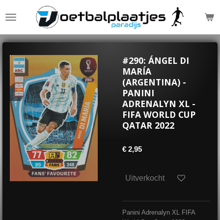
Ga
direct
naar
de
hoofdinhoud
#290: ÁNGEL DI
MARÍA
(ARGENTINA) -
PANINI
ADRENALYN XL -
FIFA WORLD CUP
QATAR 2022
€ 2,95
Uitverkocht
Panini Adrenalyn XL FIFA