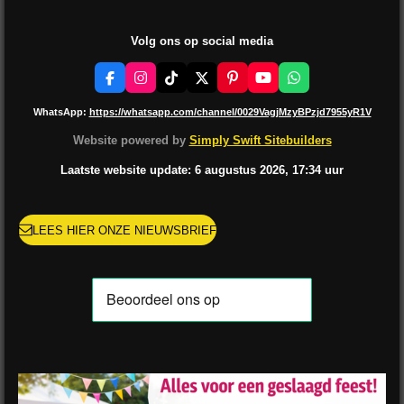
Volg ons op social media
F
I
T
X
P
Y
W
a
n
i
i
o
h
c
s
k
n
u
a
WhatsApp:
https://whatsapp.com/channel/0029VagjMzyBPzjd7955yR1V
e
t
T
t
T
t
b
a
o
e
u
s
Website powered by
Simply Swift Sitebuilders
o
g
k
r
b
A
o
r
e
e
p
Laatste website update: 6 augustus
2026, 17:34
uur
k
a
s
p
m
t
LEES HIER ONZE NIEUWSBRIEF