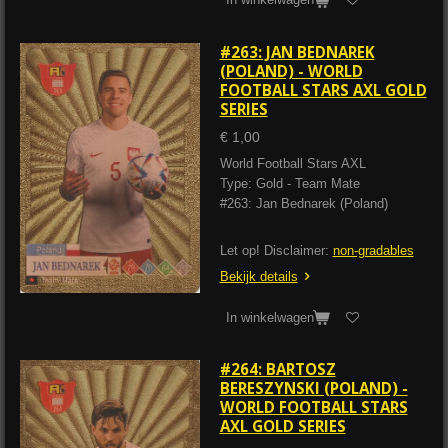
#263: JAN BEDNAREK
(POLAND) - WORLD
FOOTBALL STARS AXL GOLD
SERIES
€ 1,00
World Football Stars AXL
Type: Gold - Team Mate
#263: Jan Bednarek (Poland)
Let op! Disclaimer:
non-gradables
Bekijk details
In winkelwagen
#264: BARTOSZ
BERESZYNSKI (POLAND) -
WORLD FOOTBALL STARS
AXL GOLD SERIES