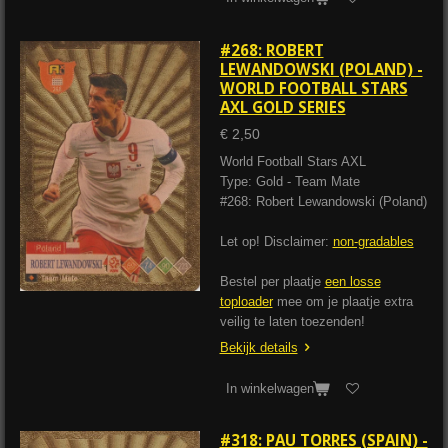
#268: ROBERT
LEWANDOWSKI (POLAND) -
WORLD FOOTBALL STARS
AXL GOLD SERIES
€ 2,50
World Football Stars AXL
Type: Gold - Team Mate
#268: Robert Lewandowski (Poland)
Let op! Disclaimer:
non-gradables
Bestel per plaatje
een losse
toploader
mee om je plaatje extra
veilig te laten toezenden!
Bekijk details
In winkelwagen
#318: PAU TORRES (SPAIN) -