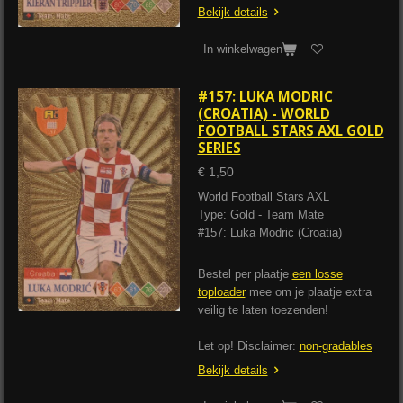
Bekijk details
In winkelwagen
#157: LUKA MODRIC
(CROATIA) - WORLD
FOOTBALL STARS AXL GOLD
SERIES
€ 1,50
World Football Stars AXL
Type: Gold - Team Mate
#157: Luka Modric (Croatia)
Bestel per plaatje
een losse
toploader
mee om je plaatje extra
veilig te laten toezenden!
Let op! Disclaimer:
non-gradables
Bekijk details