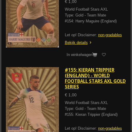
€ 1,00
World Football Stars AXL
Type: Gold - Team Mate
#154: Harry Maguire (England)
Let op! Disclaimer:
non-gradables
Bekijk details
In winkelwagen
#155: KIERAN TRIPPIER
(ENGLAND) - WORLD
FOOTBALL STARS AXL GOLD
SERIES
€ 1,00
World Football Stars AXL
Type: Gold - Team Mate
#155: Kieran Trippier (England)
Let op! Disclaimer:
non-gradables