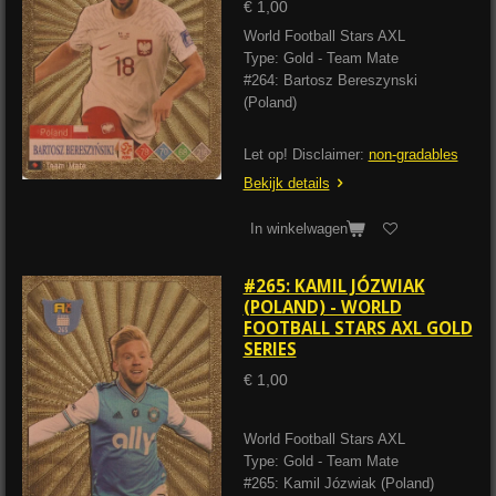
€ 1,00
World Football Stars AXL
Type: Gold - Team Mate
#264: Bartosz Bereszynski
(Poland)
Let op! Disclaimer:
non-gradables
Bekijk details
In winkelwagen
#265: KAMIL JÓZWIAK
(POLAND) - WORLD
FOOTBALL STARS AXL GOLD
SERIES
€ 1,00
World Football Stars AXL
Type: Gold - Team Mate
#265: Kamil Józwiak (Poland)