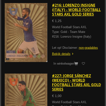
#216: LORENZO INSIGNE
(ITALY) - WORLD FOOTBALL
STARS AXL GOLD SERIES
€ 1,25
World Football Stars AXL
Type: Gold - Team Mate
#216: Lorenzo Insigne (Italy)
Let op! Disclaimer:
non-gradables
Bekijk details
In winkelwagen
#227: JORGE SÁNCHEZ
(MEXICO) - WORLD
FOOTBALL STARS AXL GOLD
SERIES
€ 1,00
World Football Stars AXL