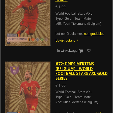
€ 1,00
World Football Stars AXL
Type: Gold - Team Mate
#68: Youri Tielemans (Belgium)
Let op! Disclaimer:
non-gradables
Bekijk details
In winkelwagen
#72: DRIES MERTENS
(BELGIUM) - WORLD
FOOTBALL STARS AXL GOLD
SERIES
€ 1,00
World Football Stars AXL
Type: Gold - Team Mate
#72: Dries Mertens (Belgium)