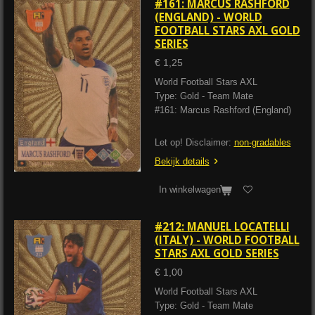
#161: MARCUS RASHFORD
(ENGLAND) - WORLD
FOOTBALL STARS AXL GOLD
SERIES
€ 1,25
World Football Stars AXL
Type: Gold - Team Mate
#161: Marcus Rashford
(England)
Let op! Disclaimer:
non-gradables
Bekijk details
In winkelwagen
#212: MANUEL LOCATELLI
(ITALY) - WORLD FOOTBALL
STARS AXL GOLD SERIES
€ 1,00
World Football Stars AXL
Type: Gold - Team Mate