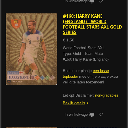
In winkelwagen
#160: HARRY KANE
(ENGLAND) - WORLD
FOOTBALL STARS AXL GOLD
SERIES
€ 1,50
World Football Stars AXL
Type: Gold - Team Mate
#160: Harry Kane (England)
Bestel per plaatje
een losse
toploader
mee om je plaatje extra
veilig te laten toezenden!
Let op! Disclaimer:
non-gradables
Bekijk details
In winkelwagen