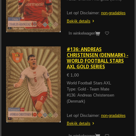
Let op! Disclaimer:
non-gradables
Bekijk details
In winkelwagen
#136: ANDREAS
CHRISTENSEN (DENMARK) -
WORLD FOOTBALL STARS
AXL GOLD SERIES
€ 1,00
World Football Stars AXL
Type: Gold - Team Mate
#136: Andreas Christensen
(Denmark)
Let op! Disclaimer:
non-gradables
Bekijk details
In winkelwagen