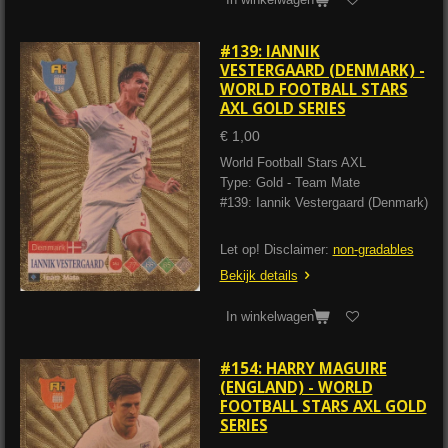
#139: IANNIK
VESTERGAARD (DENMARK) -
WORLD FOOTBALL STARS
AXL GOLD SERIES
€ 1,00
World Football Stars AXL
Type: Gold - Team Mate
#139: Iannik Vestergaard (Denmark)
Let op! Disclaimer:
non-gradables
Bekijk details
In winkelwagen
#154: HARRY MAGUIRE
(ENGLAND) - WORLD
FOOTBALL STARS AXL GOLD
SERIES