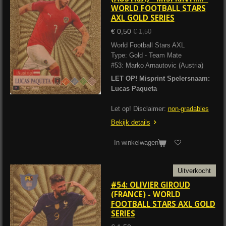
WORLD FOOTBALL STARS
AXL GOLD SERIES
€ 0,50
€ 1,50
World Football Stars AXL
Type: Gold - Team Mate
#53: Marko Arnautovic (Austria)
LET OP! Misprint Spelersnaam:
Lucas Paqueta
Let op! Disclaimer:
non-gradables
Bekijk details
In winkelwagen
Uitverkocht
#54: OLIVIER GIROUD
(FRANCE) - WORLD
FOOTBALL STARS AXL GOLD
SERIES