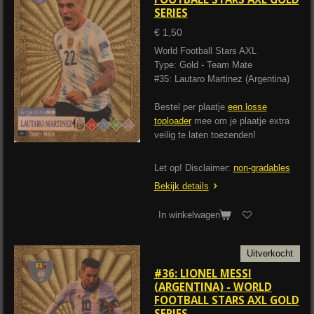
SERIES
€ 1,50
World Football Stars AXL
Type: Gold - Team Mate
#35: Lautaro Martinez (Argentina)
Bestel per plaatje
een losse
toploader
mee om je plaatje extra
veilig te laten toezenden!
Let op! Disclaimer:
non-gradables
Bekijk details
In winkelwagen
Uitverkocht
#36: LIONEL MESSI
(ARGENTINA) - WORLD
FOOTBALL STARS AXL GOLD
SERIES