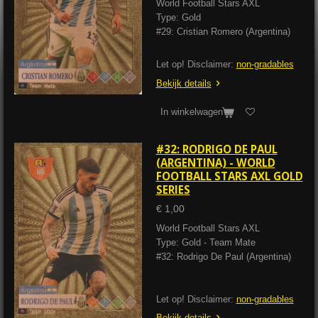
World Football Stars AXL
Type: Gold
#29: Cristian Romero (Argentina)
Let op! Disclaimer:
non-gradables
Bekijk details
In winkelwagen
#32: RODRIGO DE PAUL
(ARGENTINA) - WORLD
FOOTBALL STARS AXL GOLD
SERIES
€ 1,00
World Football Stars AXL
Type: Gold - Team Mate
#32: Rodrigo De Paul (Argentina)
Let op! Disclaimer:
non-gradables
Bekijk details