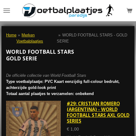
Ga
direct
naar
de
hoofdinhoud
Home
»
Merken
»
WORLD FOOTBALL STARS - GOLD
Voetbalplaatjes
SERIE
WORLD FOOTBALL STARS
GOLD SERIE
De officiële collectie van World Football Stars
Type voetbalplaatje: PVC Kaart eenzijdig full-colour bedrukt,
achterzijde gold-look print
Totaal aantal plaatjes te verzamelen: onbekend
#29: CRISTIAN ROMERO
(ARGENTINA) - WORLD
FOOTBALL STARS AXL GOLD
SERIES
€ 1,00