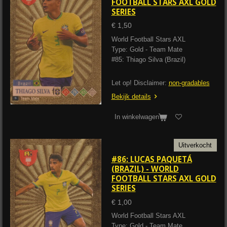
FOOTBALL STARS AXL GOLD
SERIES
€ 1,50
World Football Stars AXL
Type: Gold - Team Mate
#85: Thiago Silva (Brazil)
Let op! Disclaimer:
non-gradables
Bekijk details
In winkelwagen
Uitverkocht
#86: LUCAS PAQUETÁ
(BRAZIL) - WORLD
FOOTBALL STARS AXL GOLD
SERIES
€ 1,00
World Football Stars AXL
Type: Gold - Team Mate