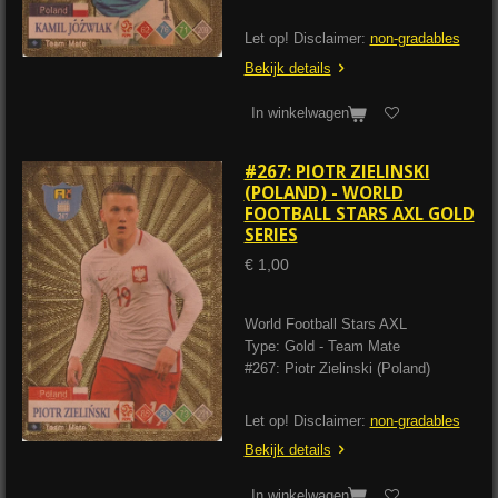
Let op! Disclaimer:
non-gradables
Bekijk details
In winkelwagen
#267: PIOTR ZIELINSKI
(POLAND) - WORLD
FOOTBALL STARS AXL GOLD
SERIES
€ 1,00
World Football Stars AXL
Type: Gold - Team Mate
#267: Piotr Zielinski (Poland)
Let op! Disclaimer:
non-gradables
Bekijk details
In winkelwagen