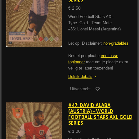
€ 2,50
World Football Stars AXL
Type: Gold - Team Mate
#36: Lionel Messi (Argentina)
Let op! Disclaimer:
non-gradables
Bestel per plaatje
een losse
toploader
mee om je plaatje extra
veilig te laten toezenden!
Bekijk details
Uitverkocht
#47: DAVID ALABA
(AUSTRIA) - WORLD
FOOTBALL STARS AXL GOLD
SERIES
€ 1,00