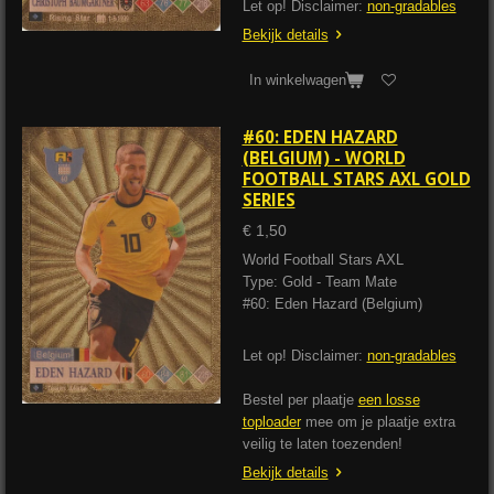
Let op! Disclaimer:
non-gradables
Bekijk details
In winkelwagen
#60: EDEN HAZARD
(BELGIUM) - WORLD
FOOTBALL STARS AXL GOLD
SERIES
€ 1,50
World Football Stars AXL
Type: Gold - Team Mate
#60: Eden Hazard (Belgium)
Let op! Disclaimer:
non-gradables
Bestel per plaatje
een losse
toploader
mee om je plaatje extra
veilig te laten toezenden!
Bekijk details