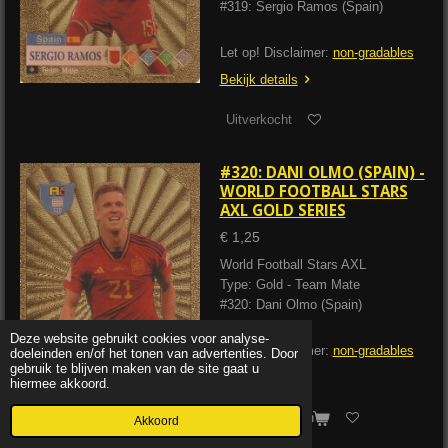
#319: Sergio Ramos (Spain)
Let op! Disclaimer:
non-gradables
Bekijk details
Uitverkocht
#320: DANI OLMO (SPAIN) -
WORLD FOOTBALL STARS
AXL GOLD SERIES
€ 1,25
World Football Stars AXL
Type: Gold - Team Mate
#320: Dani Olmo (Spain)
Deze website gebruikt cookies voor analyse-
Let op! Disclaimer:
non-gradables
doeleinden en/of het tonen van advertenties. Door
gebruik te blijven maken van de site gaat u
Bekijk details
hiermee akkoord.
In winkelwagen
Akkoord