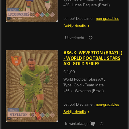
#86: Lucas Paquetá (Brazil)
Let op! Disclaimer:
non-gradables
Bekijk details
Uitverkocht
#86-K: WEVERTON (BRAZIL)
- WORLD FOOTBALL STARS
AXL GOLD SERIES
€ 1,00
World Football Stars AXL
Type: Gold - Team Mate
#86-k: Weverton (Brazil)
Let op! Disclaimer:
non-gradables
Bekijk details
In winkelwagen