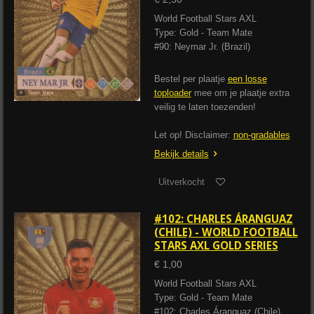
World Football Stars AXL
Type: Gold - Team Mate
#90: Neymar Jr. (Brazil)
Bestel per plaatje
een losse
toploader
mee om je plaatje extra
veilig te laten toezenden!
Let op! Disclaimer:
non-gradables
Bekijk details
Uitverkocht
#102: CHARLES ÁRANGUAZ
(CHILE) - WORLD FOOTBALL
STARS AXL GOLD SERIES
€ 1,00
World Football Stars AXL
Type: Gold - Team Mate
#102: Charles Áranguaz (Chile)