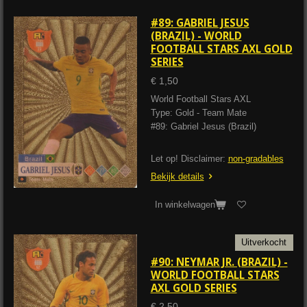
#89: GABRIEL JESUS
(BRAZIL) - WORLD
FOOTBALL STARS AXL GOLD
SERIES
€ 1,50
World Football Stars AXL
Type: Gold - Team Mate
#89: Gabriel Jesus (Brazil)
Let op! Disclaimer:
non-gradables
Bekijk details
In winkelwagen
Uitverkocht
#90: NEYMAR JR. (BRAZIL) -
WORLD FOOTBALL STARS
AXL GOLD SERIES
€ 2,50