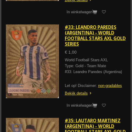
In winkelwagen
#33: LEANDRO PAREDES
(ARGENTINA) - WORLD
FOOTBALL STARS AXL GOLD
SERIES
€ 1,00
World Football Stars AXL
Type: Gold - Team Mate
#33: Leandro Paredes (Argentina)
Let op! Disclaimer:
non-gradables
Bekijk details
In winkelwagen
#35: LAUTARO MARTINEZ
(ARGENTINA) - WORLD
FOOTBALL STARS AXL GOLD