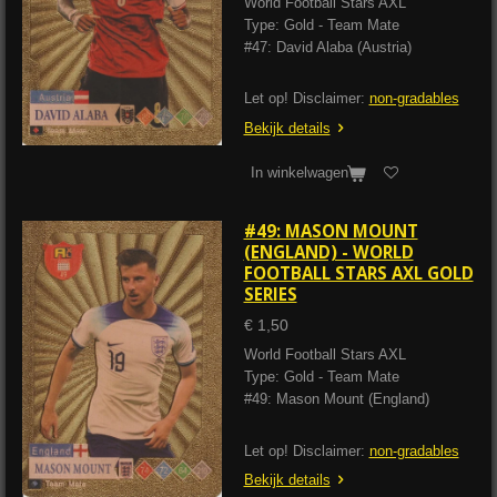
World Football Stars AXL
Type: Gold - Team Mate
#47: David Alaba (Austria)
Let op! Disclaimer:
non-gradables
Bekijk details
In winkelwagen
#49: MASON MOUNT
(ENGLAND) - WORLD
FOOTBALL STARS AXL GOLD
SERIES
€ 1,50
World Football Stars AXL
Type: Gold - Team Mate
#49: Mason Mount (England)
Let op! Disclaimer:
non-gradables
Bekijk details