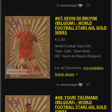
In winkelwagen
#67: KEVIN DE BRUYNE
(BELGIUM) - WORLD
FOOTBALL STARS AXL GOLD
SERIES
€ 1,50
World Football Stars AXL
Type: Gold - Team Mate
#67: Kevin de Bruyne (Belgium)
Let op! Disclaimer:
non-gradables
Bekijk details
In winkelwagen
#68: YOURI TIELEMANS
(BELGIUM) - WORLD
FOOTBALL STARS AXL GOLD
SERIES