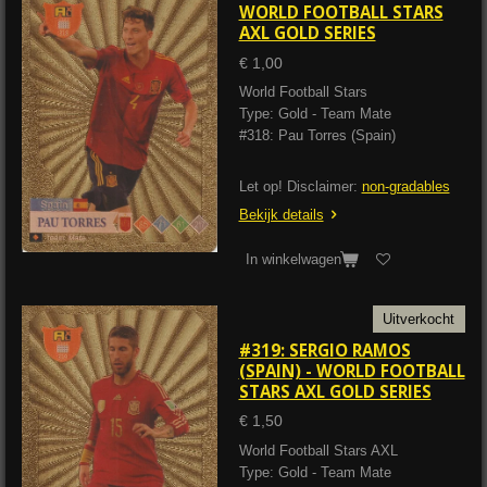
WORLD FOOTBALL STARS
AXL GOLD SERIES
€ 1,00
World Football Stars
Type: Gold - Team Mate
#318: Pau Torres (Spain)
Let op! Disclaimer:
non-gradables
Bekijk details
In winkelwagen
Uitverkocht
#319: SERGIO RAMOS
(SPAIN) - WORLD FOOTBALL
STARS AXL GOLD SERIES
€ 1,50
World Football Stars AXL
Type: Gold - Team Mate