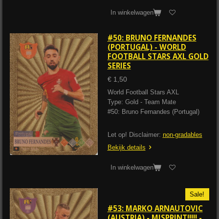
In winkelwagen
#50: BRUNO FERNANDES
(PORTUGAL) - WORLD
FOOTBALL STARS AXL GOLD
SERIES
€ 1,50
World Football Stars AXL
Type: Gold - Team Mate
#50: Bruno Fernandes (Portugal)
Let op! Disclaimer:
non-gradables
Bekijk details
In winkelwagen
Sale!
#53: MARKO ARNAUTOVIC
(AUSTRIA) - MISPRINT!!!!! -