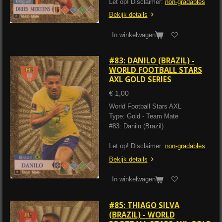
Let op! Disclaimer:
non-gradables
Bekijk details
In winkelwagen
#83: DANILO (BRAZIL) -
WORLD FOOTBALL STARS
AXL GOLD SERIES
€ 1,00
World Football Stars AXL
Type: Gold - Team Mate
#83: Danilo (Brazil)
Let op! Disclaimer:
non-gradables
Bekijk details
In winkelwagen
#85: THIAGO SILVA
(BRAZIL) - WORLD