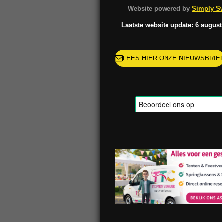
o
g
k
r
Website powered by
Simply Sw
o
r
e
k
a
s
Laatste website update: 6 augus
m
t
LEES HIER ONZE NIEUWSBRIE