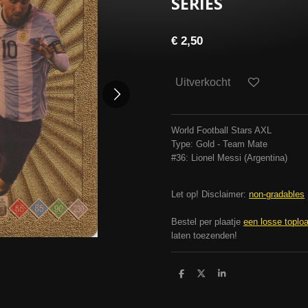
SERIES
€ 2,50
Uitverkocht
World Football Stars AXL
Type: Gold - Team Mate
#36: Lionel Messi (Argentina)
Let op! Disclaimer:
non-gradables
Bestel per plaatje
een losse toplo
laten toezenden!
D
D
S
e
e
h
l
e
a
e
l
r