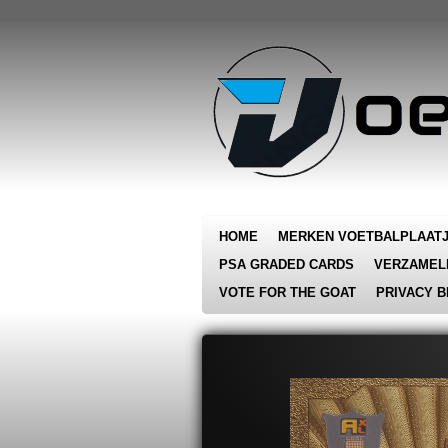
Ga
direct
naar
de
hoofdinhoud
HOME
MERKEN VOETBALPLAAT
PSA GRADED CARDS
VERZAMEL
VOTE FOR THE GOAT
PRIVACY B