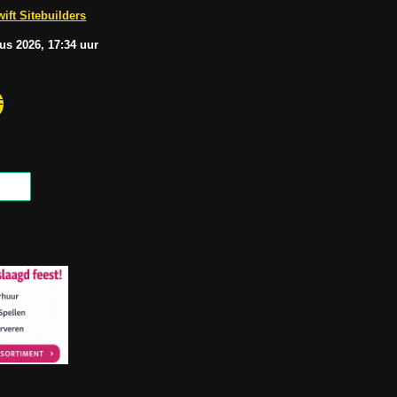
b
A
ift Sitebuilders
e
p
p
tus
2026, 17:34
uur
F