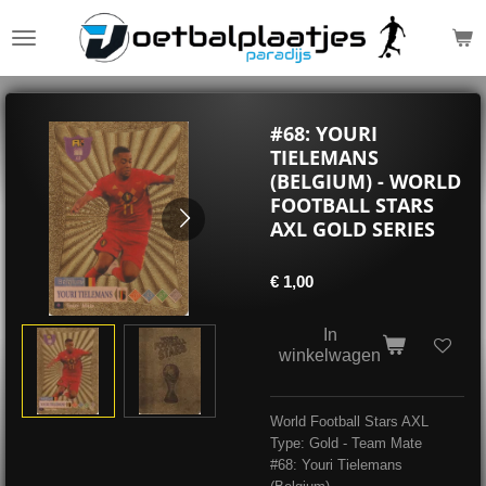
Ga
direct
naar
de
hoofdinhoud
#68: YOURI
TIELEMANS
(BELGIUM) - WORLD
FOOTBALL STARS
AXL GOLD SERIES
€ 1,00
In
winkelwagen
World Football Stars AXL
Type: Gold - Team Mate
#68: Youri Tielemans