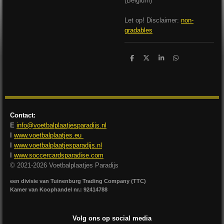
(Belgium)
Let op! Disclaimer:
non-
gradables
D
D
S
D
e
e
h
e
l
e
a
l
e
l
r
e
n
e
n
Contact:
E
info@voetbalplaatjesparadijs.nl
I
www.voetbalplaatjes.eu
I
www.voetbalplaatjesparadijs.nl
I
www.soccercardsparadise.com
© 2021-2026 Voetbalplaatjes Paradijs
een divisie van Tuinenburg Trading Company (TTC)
Kamer van Koophandel nr.: 92414788
Volg ons op social media