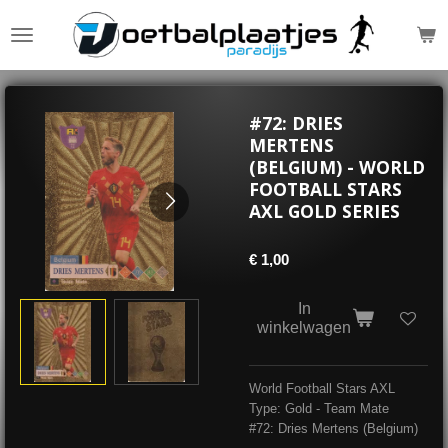
Ga
direct
naar
de
hoofdinhoud
#72: DRIES
MERTENS
(BELGIUM) - WORLD
FOOTBALL STARS
AXL GOLD SERIES
€ 1,00
In
winkelwagen
World Football Stars AXL
Type: Gold - Team Mate
#72: Dries Mertens (Belgium)