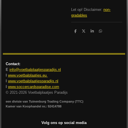
Let op! Disclaimer:
non-
gradables
D
D
S
D
e
e
h
e
l
e
a
l
e
l
r
e
n
e
n
Contact:
E
info@voetbalplaatjesparadijs.nl
I
www.voetbalplaatjes.eu
I
www.voetbalplaatjesparadijs.nl
I
www.soccercardsparadise.com
© 2021-2026 Voetbalplaatjes Paradijs
een divisie van Tuinenburg Trading Company (TTC)
Kamer van Koophandel nr.: 92414788
Volg ons op social media