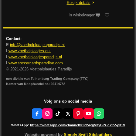
Bekijk details
In winkelwagen
Contact:
E
info@voetbalplaatjesparadijs.nl
I
www.voetbalplaatjes.eu
I
www.voetbalplaatjesparadijs.nl
I
www.soccercardsparadise.com
© 2021-2026 Voetbalplaatjes Paradijs
een divisie van Tuinenburg Trading Company (TTC)
Kamer van Koophandel nr.: 92414788
Volg ons op social media
F
I
T
X
P
Y
W
a
n
i
i
o
h
c
s
k
n
u
a
WhatsApp:
https://whatsapp.com/channel/0029VagjMzyBPzjd7955yR1V
e
t
T
t
T
t
b
a
o
e
u
s
Website powered by
Simply Swift Sitebuilders