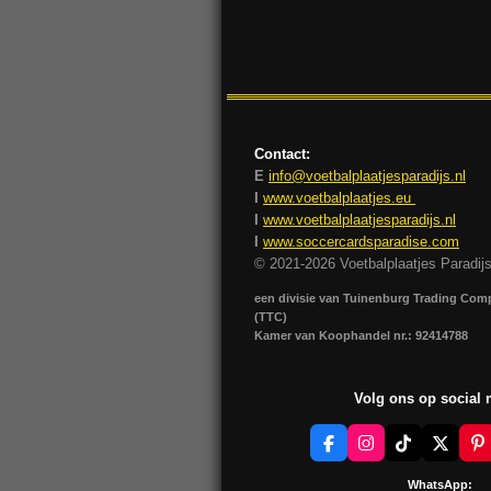
Contact:
E
info@voetbalplaatjesparadijs.nl
I
www.voetbalplaatjes.eu
I
www.voetbalplaatjesparadijs.nl
I
www.soccercardsparadise.com
© 2021-2026 Voetbalplaatjes Paradij
een divisie van Tuinenburg Trading Co
(TTC)
Kamer van Koophandel nr.: 92414788
Volg ons op social
F
I
T
X
P
a
n
i
i
c
s
k
n
WhatsApp: