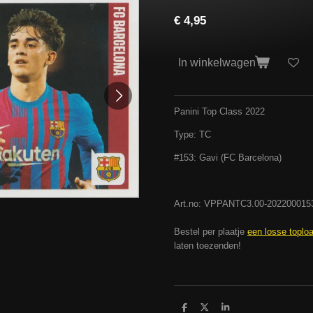
€ 4,95
In winkelwagen
Panini Top Class 2022
Type: TC
#153: Gavi (FC Barcelona)
Art.no: VPPANTC3.00-20220001
Bestel per plaatje
een losse toplo
laten toezenden!
D
D
S