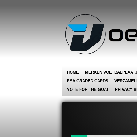
Ga
direct
naar
de
hoofdinhoud
HOME
MERKEN VOETBALPLAAT
PSA GRADED CARDS
VERZAMEL
VOTE FOR THE GOAT
PRIVACY B