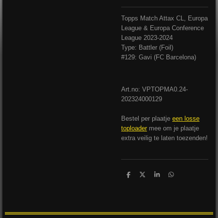
Topps Match Attax CL, Europa
League & Europa Conference
League 2023-2024
Type: Battler (Foil)
#129: Gavi (FC Barcelona)
Art.no: VPTOPMA0.24-
202324000129
Bestel per plaatje
een losse
toploader
mee om je plaatje
extra veilig te laten toezenden!
D
D
S
D
e
e
h
e
l
e
a
l
e
l
r
e
n
e
n