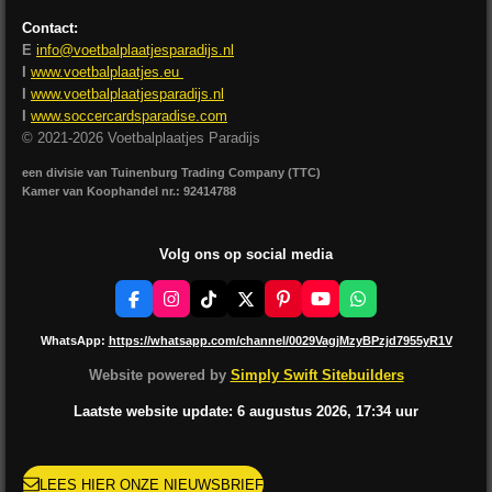
Contact:
E
info@voetbalplaatjesparadijs.nl
I
www.voetbalplaatjes.eu
I
www.voetbalplaatjesparadijs.nl
I
www.soccercardsparadise.com
© 2021-2026 Voetbalplaatjes Paradijs
een divisie van Tuinenburg Trading Company (TTC)
Kamer van Koophandel nr.: 92414788
Volg ons op social media
F
I
T
X
P
Y
W
a
n
i
i
o
h
c
s
k
n
u
a
WhatsApp:
https://whatsapp.com/channel/0029VagjMzyBPzjd7955yR1V
e
t
T
t
T
t
b
a
o
e
u
s
Website powered by
Simply Swift Sitebuilders
o
g
k
r
b
A
o
r
e
e
p
Laatste website update: 6 augustus
2026, 17:34
uur
k
a
s
p
m
t
LEES HIER ONZE NIEUWSBRIEF