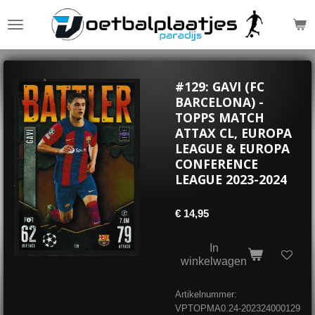
Ga
direct
naar
de
hoofdinhoud
#129: GAVI (FC
BARCELONA) -
TOPPS MATCH
ATTAX CL, EUROPA
LEAGUE & EUROPA
CONFERENCE
LEAGUE 2023-2024
€ 14,95
In
winkelwagen
Artikelnummer:
VPTOPMA0.24-202324000129