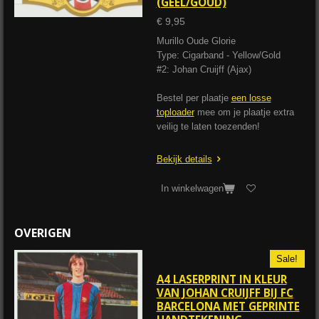
(GEEL/GOUD)
€ 9,95
Murillo Oude Glorie
Type: Cigarband - Yellow/Gold
#2: Johan Cruijff (Ajax)
Bestel per plaatje
een losse
toploader
mee om je plaatje extra
veilig te laten toezenden!
Bekijk details
In winkelwagen
OVERIGEN
Sale!
A4 LASERPRINT IN KLEUR
VAN JOHAN CRUIJFF BIJ FC
BARCELONA MET GEPRINTE