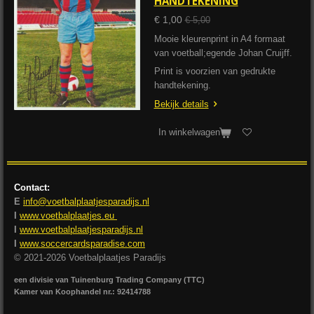
HANDTEKENING
€ 1,00
€ 5,00
Mooie kleurenprint in A4 formaat
van voetball;egende Johan Cruijff.
Print is voorzien van gedrukte
handtekening.
Bekijk details
In winkelwagen
Contact:
E
info@voetbalplaatjesparadijs.nl
I
www.voetbalplaatjes.eu
I
www.voetbalplaatjesparadijs.nl
I
www.soccercardsparadise.com
© 2021-2026 Voetbalplaatjes Paradijs
een divisie van Tuinenburg Trading Company (TTC)
Kamer van Koophandel nr.: 92414788