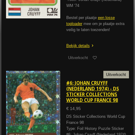
WM '74
Bestel per plaatje
een losse
toploader
mee om je plaatje extra
veilig te laten toezenden!
Bekijk details
Uitverkocht
Uitverkocht
#6: JOHAN CRUYFF
(NEDERLAND 1974) - DS
STICKER COLLECTIONS
WORLD CUP FRANCE 98
€ 14,95
DS Sticker Collections World Cup
France 98
Type: Foil History Puzzle Sticker
#6: Johan Cruyff (Nederland 1974)