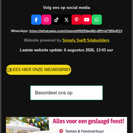
Volg ons op social media
F
I
T
X
P
Y
W
a
n
i
i
o
h
c
s
k
n
u
a
WhatsApp:
https://whatsapp.com/channel/0029VagjMzyBPzjd7955yR1V
e
t
T
t
T
t
b
a
o
e
u
s
Website powered by
Simply Swift Sitebuilders
o
g
k
r
b
A
o
r
e
e
p
Laatste website update: 6 augustus
2026, 13:43
uur
k
a
s
p
m
t
LEES HIER ONZE NIEUWSBRIEF