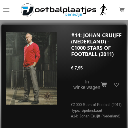
Ga
direct
naar
de
hoofdinhoud
#14: JOHAN CRUIJFF
(NEDERLAND) -
C1000 STARS OF
FOOTBALL (2011)
€ 7,95
In
winkelwagen
C1000 Stars of Football (2011)
Type: Spelerskaart
#14: Johan Cruijff (Nederland)