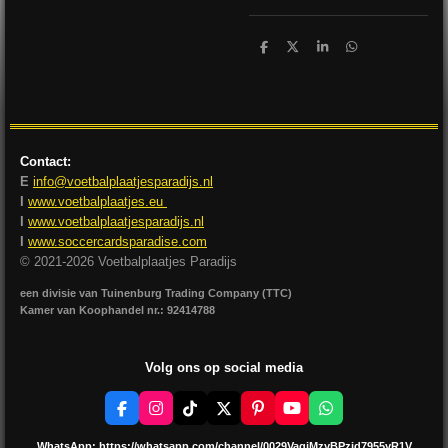
D
D
S
D
e
e
h
e
l
e
a
l
e
l
r
e
n
e
n
Contact:
E
info@voetbalplaatjesparadijs.nl
I
www.voetbalplaatjes.eu
I
www.voetbalplaatjesparadijs.nl
I
www.soccercardsparadise.com
© 2021-2026 Voetbalplaatjes Paradijs
een divisie van Tuinenburg Trading Company (TTC)
Kamer van Koophandel nr.: 92414788
Volg ons op social media
F
I
T
X
P
Y
W
a
n
i
i
o
h
c
s
k
n
u
a
WhatsApp:
https://whatsapp.com/channel/0029VagjMzyBPzjd7955yR1V