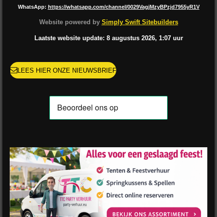
c
s
k
n
u
a
WhatsApp:
https://whatsapp.com/channel/0029VagjMzyBPzjd7955yR1V
e
t
T
t
T
t
b
a
o
e
u
s
Website powered by
Simply Swift Sitebuilders
o
g
k
r
b
A
o
r
e
e
p
Laatste website update: 8 augustus
2026, 1:07
uur
k
a
s
p
m
t
LEES HIER ONZE NIEUWSBRIEF