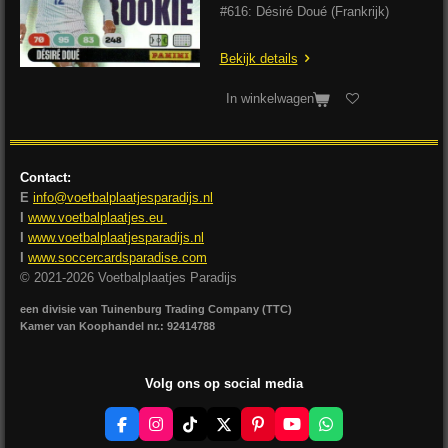
#616: Désiré Doué (Frankrijk)
Bekijk details
In winkelwagen
Contact:
E
info@voetbalplaatjesparadijs.nl
I
www.voetbalplaatjes.eu
I
www.voetbalplaatjesparadijs.nl
I
www.soccercardsparadise.com
© 2021-2026 Voetbalplaatjes Paradijs
een divisie van Tuinenburg Trading Company (TTC)
Kamer van Koophandel nr.: 92414788
Volg ons op social media
F
I
T
X
P
Y
W
a
n
i
i
o
h