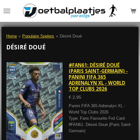
Ga
direct
naar
de
hoofdinhoud
Home
»
Populaire Spelers
»
Désiré Doué
DÉSIRÉ DOUÉ
#FAN61: DÉSIRÉ DOUÉ
(PARIS SAINT-GERMAIN) -
PANINI FIFA 365
ADRENALYN XL - WORLD
TOP CLUBS 2026
€ 2,95
Panini FIFA 365 Adrenalyn XL -
World Top Clubs 2026
Type: Fans Favourite Foil Card
#FAN61: Désiré Doué (Paris Saint-
Germain)