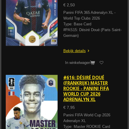
€ 2,50
Panini FIFA 365 Adrenalyn XL -
World Top Clubs 2026
Type: Base Card
#PAS15: Désiré Doué (Paris Saint-
Germain)
Bekijk details
In winkelwagen
#616: DÉSIRÉ DOUÉ
(FRANKRIJK) MASTER
ROOKIE - PANINI FIFA
WORLD CUP 2026
ADRENALYN XL
€ 7,95
Panini FIFA World Cup 2026
Adrenalyn XL
Type: Master ROOKIE Card