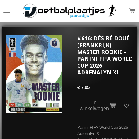
Ga
direct
naar
de
hoofdinhoud
#616: DÉSIRÉ DOUÉ
(FRANKRIJK)
MASTER ROOKIE -
PANINI FIFA WORLD
CUP 2026
ADRENALYN XL
€ 7,95
In
winkelwagen
Panini FIFA World Cup 2026
Adrenalyn XL