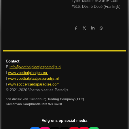
Type: Master ROOKIE Card
#616: Désiré Doué (Frankrijk)
D
D
S
D
e
e
h
e
l
e
a
l
e
l
r
e
n
e
n
Contact:
E
info@voetbalplaatjesparadijs.nl
I
www.voetbalplaatjes.eu
I
www.voetbalplaatjesparadijs.nl
I
www.soccercardsparadise.com
© 2021-2026 Voetbalplaatjes Paradijs
een divisie van Tuinenburg Trading Company (TTC)
Kamer van Koophandel nr.: 92414788
Volg ons op social media