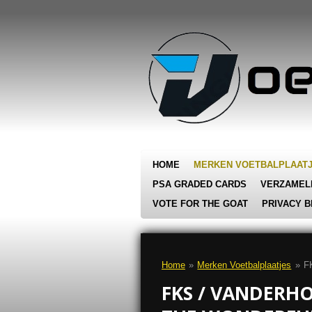
Ga
direct
naar
de
hoofdinhoud
HOME
MERKEN VOETBALPLAAT
PSA GRADED CARDS
VERZAMEL
VOTE FOR THE GOAT
PRIVACY B
Home
»
Merken Voetbalplaatjes
»
F
FKS / VANDERH