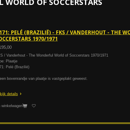
L WORLD OF SOCCERSTARS
171: PELÉ (BRAZILIË) - FKS / VANDERHOUT - THE
OCCERSTARS 1970/1971
195,00
S / Vanderhout - The Wonderful World of Soccerstars 1970/1971
pe: Plaatje
71: Pelé (Brazilië)
leen bovenrandje van plaatje is vastgeplakt geweest.
kijk details
n winkelwagen