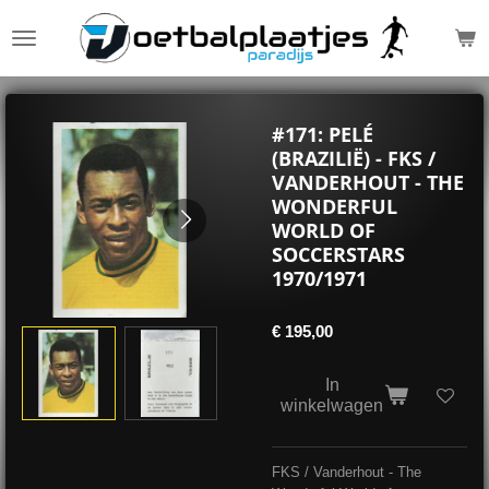
Ga
direct
naar
de
hoofdinhoud
#171: PELÉ
(BRAZILIË) - FKS /
VANDERHOUT - THE
WONDERFUL
WORLD OF
SOCCERSTARS
1970/1971
€ 195,00
In
winkelwagen
FKS / Vanderhout - The