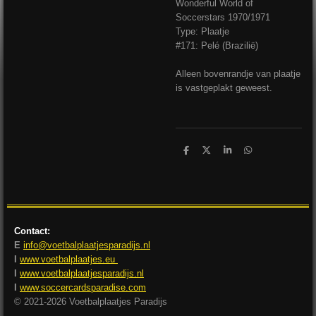
Wonderful World of
Soccerstars 1970/1971
Type: Plaatje
#171: Pelé (Brazilië)
Alleen bovenrandje van plaatje
is vastgeplakt geweest.
D
D
S
D
e
e
h
e
l
e
a
l
e
l
r
e
n
e
n
Contact:
E
info@voetbalplaatjesparadijs.nl
I
www.voetbalplaatjes.eu
I
www.voetbalplaatjesparadijs.nl
I
www.soccercardsparadise.com
© 2021-2026 Voetbalplaatjes Paradijs