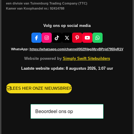
een divisie van Tuinenburg Trading Company (TTC)
Kamer van Koophandel nr.: 92414788
Volg ons op social media
F
I
T
X
P
Y
W
a
n
i
i
o
h
c
s
k
n
u
a
WhatsApp:
https://whatsapp.com/channel/0029VagjMzyBPzjd7955yR1V
e
t
T
t
T
t
b
a
o
e
u
s
Website powered by
Simply Swift Sitebuilders
o
g
k
r
b
A
o
r
e
e
p
Laatste website update: 8 augustus
2026, 1:07
uur
k
a
s
p
m
t
LEES HIER ONZE NIEUWSBRIEF