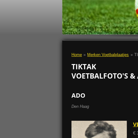
Home
»
Merken Voetbalplaatjes
»
TI
TIKTAK
VOETBALFOTO'S & 
ADO
Den Haag
V
€ 