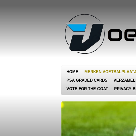
Ga
direct
naar
de
hoofdinhoud
HOME
MERKEN VOETBALPLAAT
PSA GRADED CARDS
VERZAMEL
VOTE FOR THE GOAT
PRIVACY B