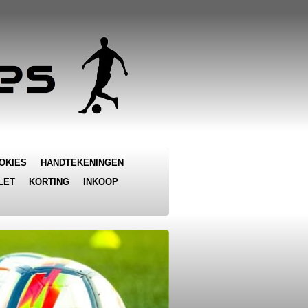
OKIES
HANDTEKENINGEN
LET
KORTING
INKOOP