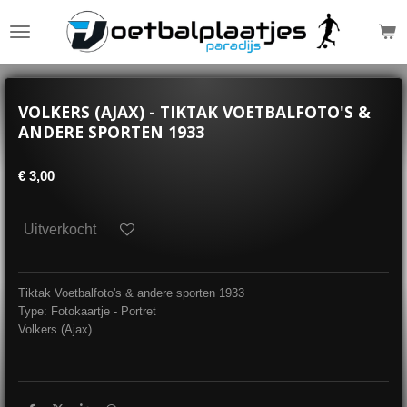
Ga
direct
naar
de
hoofdinhoud
VOLKERS (AJAX) - TIKTAK VOETBALFOTO'S &
ANDERE SPORTEN 1933
€ 3,00
Uitverkocht
Tiktak Voetbalfoto's & andere sporten 1933
Type: Fotokaartje - Portret
Volkers (Ajax)