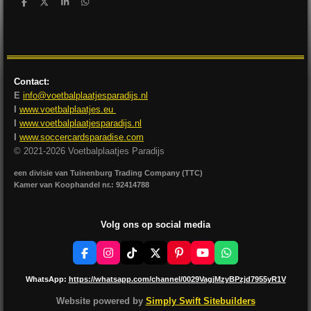
D
D
S
D
e
e
h
e
l
e
a
l
e
l
r
e
n
e
n
Contact:
E
info@voetbalplaatjesparadijs.nl
I
www.voetbalplaatjes.eu
I
www.voetbalplaatjesparadijs.nl
I
www.soccercardsparadise.com
© 2021-2026 Voetbalplaatjes Paradijs
een divisie van Tuinenburg Trading Company (TTC)
Kamer van Koophandel nr.: 92414788
Volg ons op social media
F
I
T
X
P
Y
W
a
n
i
i
o
h
c
s
k
n
u
a
WhatsApp:
https://whatsapp.com/channel/0029VagjMzyBPzjd7955yR1V
e
t
T
t
T
t
b
a
o
e
u
s
Website powered by
Simply Swift Sitebuilders
o
g
k
r
b
A