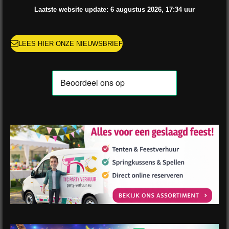
o
r
e
e
p
Laatste website update: 6 augustus
2026, 17:34
uur
k
a
s
p
m
t
LEES HIER ONZE NIEUWSBRIEF